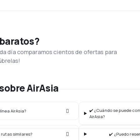
 baratos?
Cada día comparamos cientos de ofertas para
úbrelas!
sobre AirAsia
✔️ ¿Cuándo se puede comp
línea AirAsia?
AirAsia?
 rutas similares?
✔️ ¿Puedo reser