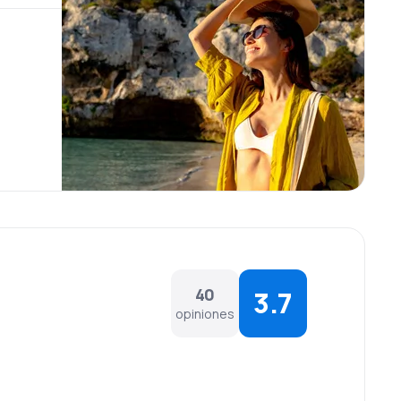
40
3.7
opiniones