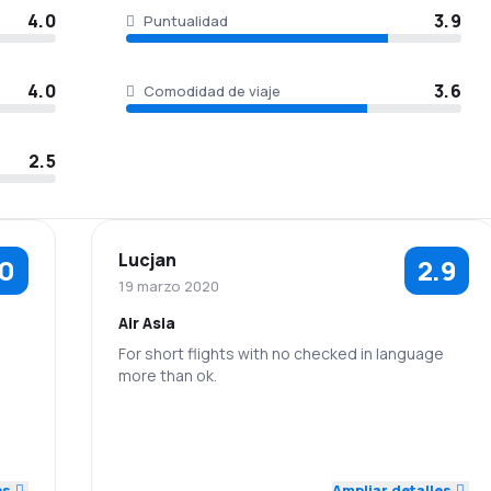
4.0
3.9
Puntualidad
4.0
3.6
Comodidad de viaje
2.5
Lucjan
.0
2.9
19 marzo 2020
Air Asia
For short flights with no checked in language
more than ok.
5.0
3.0
4.0
Personal
Puntualidad
Red de
Precio del
5.0
3.0
4.0
es
Ampliar detalles