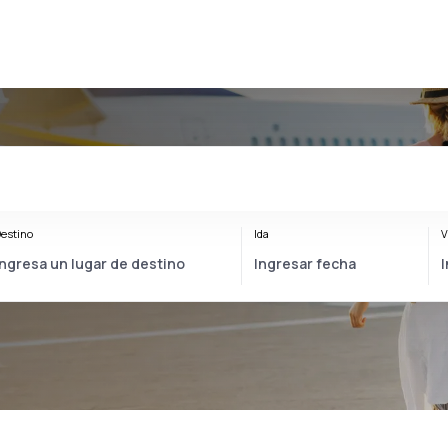
estino
Ida
V