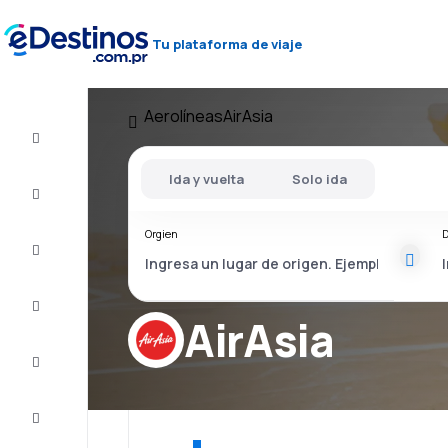
Tu plataforma de viaje
Aerolíneas
AirAsia
Vuelos
baratos
Ida y vuelta
Solo ida
Alojamientos
Orgien
D
Ofertas
Completa
el viaje
AirAsia
Inspiración
y consejos
Atención
al cliente