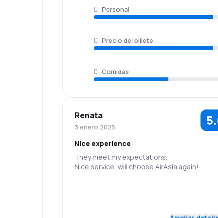
Personal
Precio del billete
Comidas
Renata
5
3 enero 2025
Nice experience
They meet my expectations,
Nice service, will choose AirAsia again!
5.0
Personal
Puntualidad
Red de
Precio del
5.0
Ampliar detall