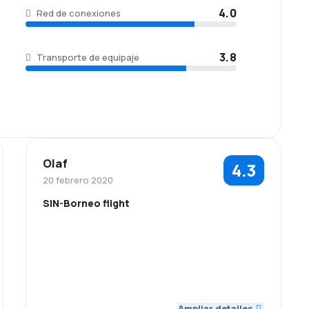
4.0
Red de conexiones
3.8
Transporte de equipaje
Olaf
4.3
20 febrero 2020
SIN-Borneo flight
5.0
4.0
Personal
Puntualidad
Red de
Precio del
4.0
3.0
conexiones
billete
Ampliar detalles