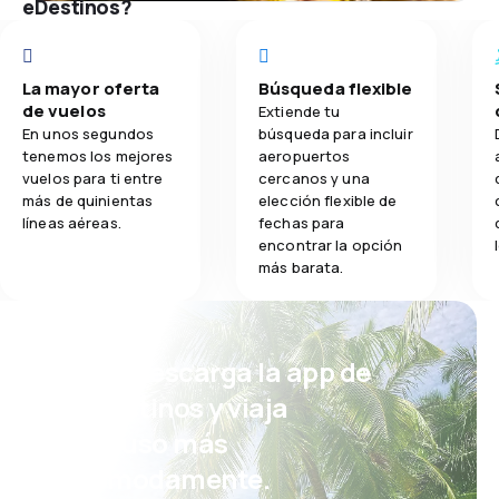
eDestinos?
La mayor oferta
Búsqueda flexible
de vuelos
Extiende tu
En unos segundos
búsqueda para incluir
tenemos los mejores
aeropuertos
vuelos para ti entre
cercanos y una
más de quinientas
elección flexible de
líneas aéreas.
fechas para
encontrar la opción
más barata.
¡Eh! Descarga la app de
eDestinos y viaja
incluso más
cómodamente.