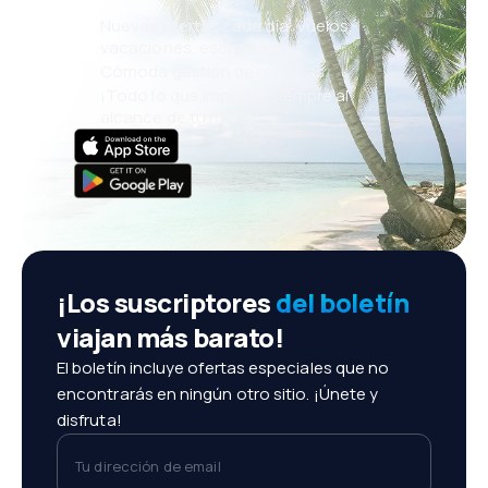
Nuevas ofertas cada día: vuelos,
vacaciones, escapadas
Cómoda gestión de reservas
¡Todo lo que importa, siempre al
alcance de tu mano!
¡Los suscriptores
del boletín
viajan más barato!
El boletín incluye ofertas especiales que no
encontrarás en ningún otro sitio. ¡Únete y
disfruta!
Tu dirección de email