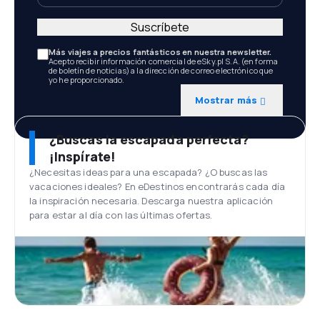
Suscríbete
Más viajes a precios fantásticos en nuestra newsletter.
Acepto recibir información comercial de eSky.pl S.A. (en forma
de boletín de noticias) a la dirección de correo electrónico que
yo he proporcionado.
Mostrar más
¿Buscas la escapada perfecta?
¡Inspírate!
¿Necesitas ideas para una escapada? ¿O buscas las
vacaciones ideales? En eDestinos encontrarás cada día
la inspiración necesaria. Descarga nuestra aplicación
para estar al día con las últimas ofertas.