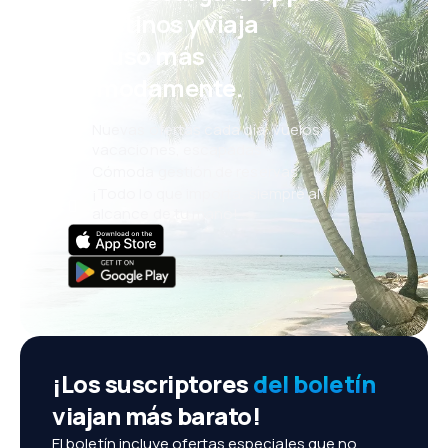
eDestinos y viaja
incluso más
cómodamente.
Nuevas ofertas cada día: vuelos,
vacaciones, escapadas
Cómoda gestión de reservas
¡Todo lo que importa, siempre al
alcance de tu mano!
¡Los suscriptores
del boletín
viajan más barato!
El boletín incluye ofertas especiales que no