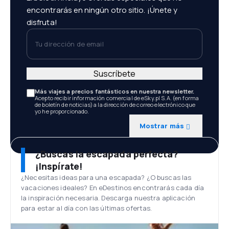
encontrarás en ningún otro sitio. ¡Únete y
disfruta!
Tu dirección de email
Suscríbete
Más viajes a precios fantásticos en nuestra newsletter.
Acepto recibir información comercial de eSky.pl S.A. (en forma
de boletín de noticias) a la dirección de correo electrónico que
yo he proporcionado.
Mostrar más
¿Buscas la escapada perfecta?
¡Inspírate!
¿Necesitas ideas para una escapada? ¿O buscas las
vacaciones ideales? En eDestinos encontrarás cada día
la inspiración necesaria. Descarga nuestra aplicación
para estar al día con las últimas ofertas.