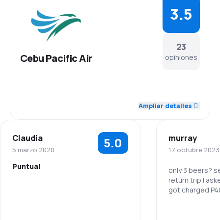
3.5
23
Cebu Pacific Air
opiniones
4.2
Personal
Ampliar detalles
3.8
Puntualidad
Claudia
murray
5.0
3.7
Red de conexiones
5 marzo 2020
17 octubre 2023
Puntual
3.6
Precio del billete
only 3 beers? se
return trip I ask
got charged P
3.1
Comodidad de viaje
3.8
Transporte de equipaje