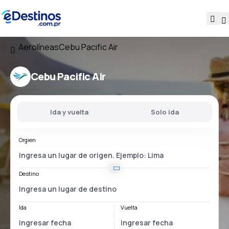
Aerolíneas
Cebu Pacific Air
Cebu Pacific Air
Ida y vuelta
Solo ida
Orgien
Destino
Ida
Vuelta