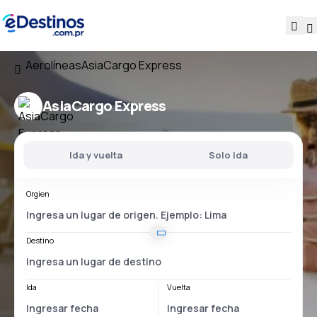
Aerolíneas
AsiaCargo Express
AsiaCargo Express
Ida y vuelta
Solo ida
Orgien
Destino
Ida
Vuelta