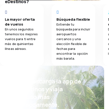
eDestinos?
La mayor oferta
Búsqueda flexible
de vuelos
Extiende tu
En unos segundos
búsqueda para incluir
tenemos los mejores
aeropuertos
vuelos para ti entre
cercanos y una
más de quinientas
elección flexible de
líneas aéreas.
fechas para
encontrar la opción
más barata.
¡Eh! Descarga la app de
eDestinos y viaja
incluso más
cómodamente.