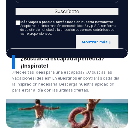
Suscríbete
Más viajes a precios fantásticos en nuestra newsletter.
Acepto recibir información comercial de eSky.pl S.A. (en forma
de boletín de noticias) a la dirección de correo electrónico que
yo he proporcionado.
Mostrar más
¿Buscas la escapada perfecta?
¡Inspírate!
¿Necesitas ideas para una escapada? ¿O buscas las
vacaciones ideales? En eDestinos encontrarás cada día
la inspiración necesaria. Descarga nuestra aplicación
para estar al día con las últimas ofertas.