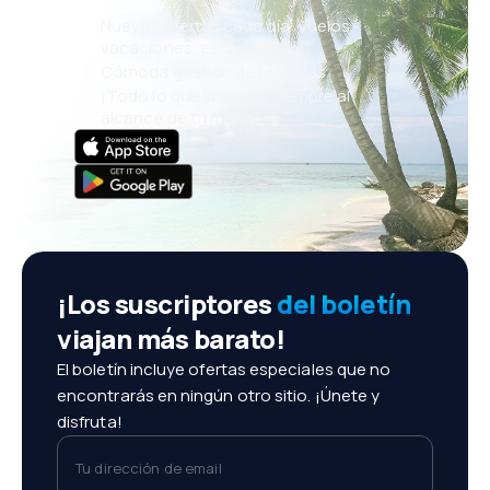
Nuevas ofertas cada día: vuelos,
vacaciones, escapadas
Cómoda gestión de reservas
¡Todo lo que importa, siempre al
alcance de tu mano!
¡Los suscriptores
del boletín
viajan más barato!
El boletín incluye ofertas especiales que no
encontrarás en ningún otro sitio. ¡Únete y
disfruta!
Tu dirección de email