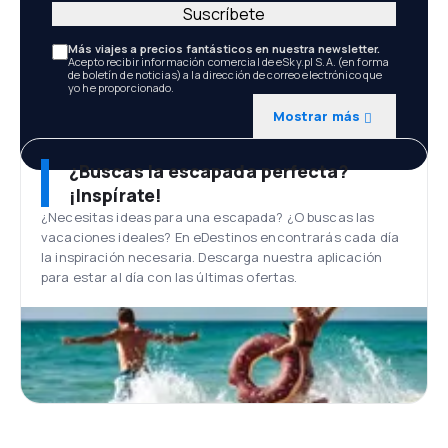
Suscríbete
Más viajes a precios fantásticos en nuestra newsletter.
Acepto recibir información comercial de eSky.pl S.A. (en forma
de boletín de noticias) a la dirección de correo electrónico que
yo he proporcionado.
Mostrar más
¿Buscas la escapada perfecta?
¡Inspírate!
¿Necesitas ideas para una escapada? ¿O buscas las
vacaciones ideales? En eDestinos encontrarás cada día
la inspiración necesaria. Descarga nuestra aplicación
para estar al día con las últimas ofertas.