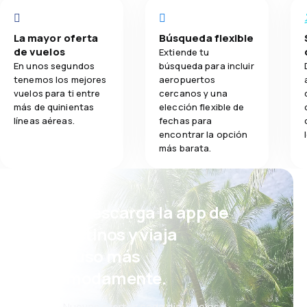
La mayor oferta
Búsqueda flexible
de vuelos
Extiende tu
En unos segundos
búsqueda para incluir
tenemos los mejores
aeropuertos
vuelos para ti entre
cercanos y una
más de quinientas
elección flexible de
líneas aéreas.
fechas para
encontrar la opción
más barata.
¡Eh! Descarga la app de
eDestinos y viaja
incluso más
cómodamente.
Nuevas ofertas cada día: vuelos,