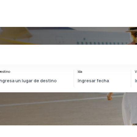
estino
Ida
V