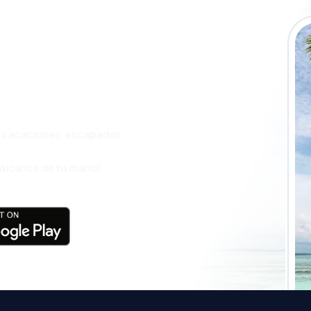
a app de
ja incluso más
s, vacaciones, escapadas
l alcance de tu mano!