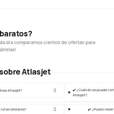
 baratos?
Cada día comparamos cientos de ofertas para
úbrelas!
sobre Atlasjet
✔️ ¿Cuándo se puede comp
ínea Atlasjet?
Atlasjet?
 rutas similares?
✔️ ¿Puedo reser