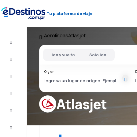
Tu plataforma de viaje
Aerolíneas
Atlasjet
Vuelos
baratos
Ida y vuelta
Solo ida
Alojamientos
Orgien
D
Ofertas
Completa
el viaje
Atlasjet
Inspiración
y consejos
Atención
al cliente