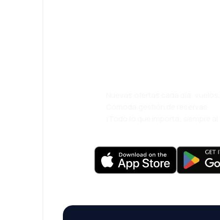
¡Eh! Descarga l
eDestinos y via
cómodamente.
Nuevas ofertas cada día: vuelo
Cómoda gestión de reservas
¡Todo lo que importa, siempre a