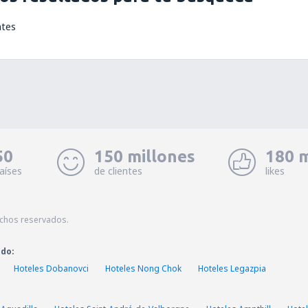
ntes
50
150 millones
180 m
aíses
de clientes
likes
echos reservados.
ado:
Hoteles Dobanovci
Hoteles Nong Chok
Hoteles Legazpia