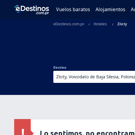
Vuelos baratos
Alojamientos
A
eDestinos.com.pr
Hoteles
Złoty
Destino
Lo sentimos, no encontram