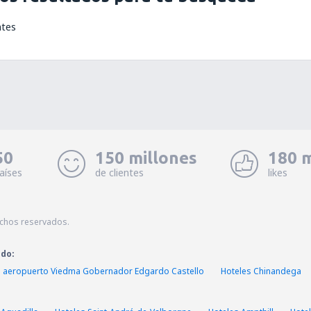
ntes
50
150 millones
180 m
aíses
de clientes
likes
echos reservados.
ado:
s aeropuerto Viedma Gobernador Edgardo Castello
Hoteles Chinandega