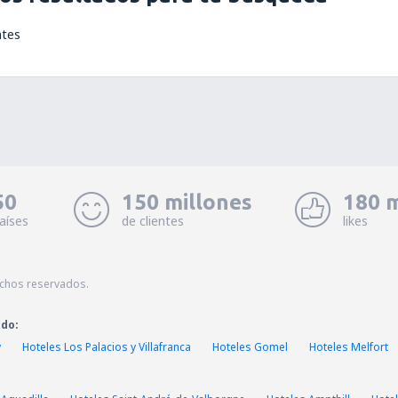
ntes
50
150 millones
180 m
aíses
de clientes
likes
echos reservados.
ado:
y
Hoteles Los Palacios y Villafranca
Hoteles Gomel
Hoteles Melfort