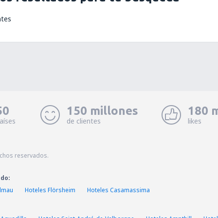
ntes
50
150 millones
180 m
aíses
de clientes
likes
echos reservados.
ado:
Elmau
Hoteles Flörsheim
Hoteles Casamassima