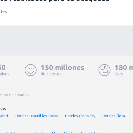
ntes
50
150 millones
180 m
aíses
de clientes
likes
echos reservados.
ado:
Adorf
Hoteles Luxeuil-les-Bains
Hoteles Clonakilty
Hoteles Flora