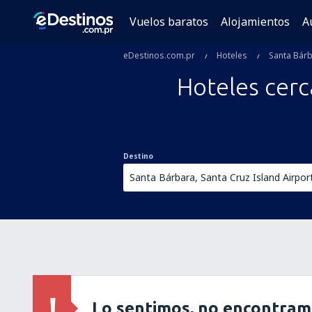
Vuelos baratos
Alojamientos
A
eDestinos.com.pr
Hoteles
Santa Bár
Hoteles cerc
Destino
Lo sentimos, no encontram