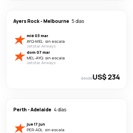
Ayers Rock
-
Melbourne
5 días
mié 03 mar
AYQ
-
MEL
·
sin escala
Jetstar Airways
dom 07 mar
MEL
-
AYQ
·
sin escala
Jetstar Airways
US$ 234
desde
Perth
-
Adelaide
4 días
jue 17 jun
PER
-
ADL
·
sin escala