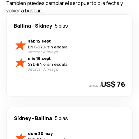
También puedes cambiar el aeropuerto o la fecha y
volver a buscar.
Ballina
-
Sídney
5 días
sáb 12 sept
BNK
-
SYD
·
sin escala
Jetstar Airways
mié 16 sept
SYD
-
BNK
·
sin escala
Jetstar Airways
US$ 76
desde
Sídney
-
Ballina
5 días
dom 30 may