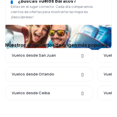
¿Buscas vuelos baratos?
Estás en el lugar correcto. Cada día comparamos
cientos de ofertas para mostrarte las mejores.
¡Descúbrelas!
Nuestros aeropuertos de origen más populares
Vuelos desde San Juan
Vuelos
Vuelos desde Orlando
Vuelos
Vuelos desde Ceiba
Vuelos