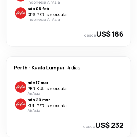
Indonesia AirAsia
sáb 06 feb
DPS
-
PER
·
sin escala
Indonesia AirAsia
US$ 186
desde
Perth
-
Kuala Lumpur
4 días
mié 17 mar
PER
-
KUL
·
sin escala
AirAsia
sáb 20 mar
KUL
-
PER
·
sin escala
AirAsia
US$ 232
desde