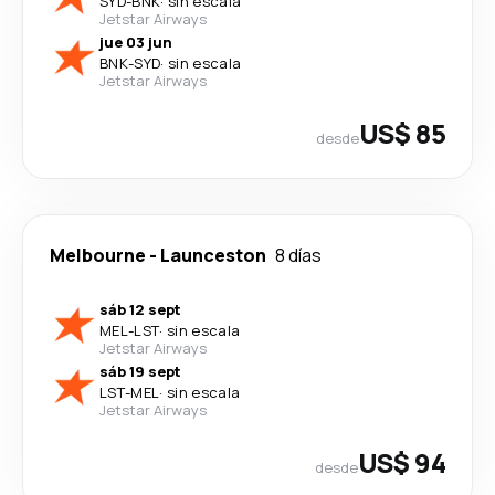
SYD
-
BNK
·
sin escala
Jetstar Airways
jue 03 jun
BNK
-
SYD
·
sin escala
Jetstar Airways
US$ 85
desde
Melbourne
-
Launceston
8 días
sáb 12 sept
MEL
-
LST
·
sin escala
Jetstar Airways
sáb 19 sept
LST
-
MEL
·
sin escala
Jetstar Airways
US$ 94
desde