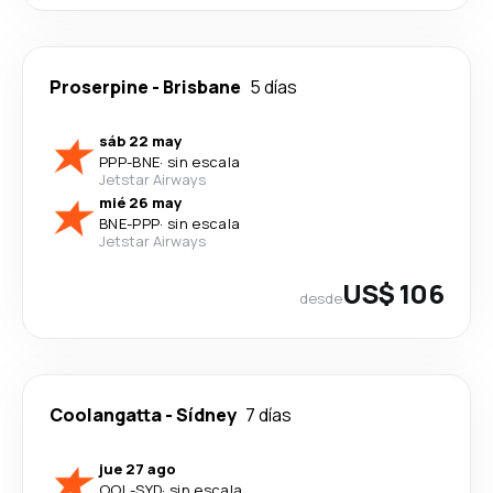
Proserpine
-
Brisbane
5 días
sáb 22 may
PPP
-
BNE
·
sin escala
Jetstar Airways
mié 26 may
BNE
-
PPP
·
sin escala
Jetstar Airways
US$ 106
desde
Coolangatta
-
Sídney
7 días
jue 27 ago
OOL
-
SYD
·
sin escala