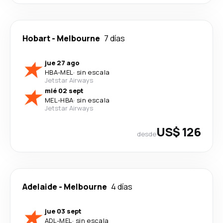
Hobart
-
Melbourne
7 días
jue 27 ago
HBA
-
MEL
·
sin escala
Jetstar Airways
mié 02 sept
MEL
-
HBA
·
sin escala
Jetstar Airways
US$ 126
desde
Adelaide
-
Melbourne
4 días
jue 03 sept
ADL
-
MEL
·
sin escala