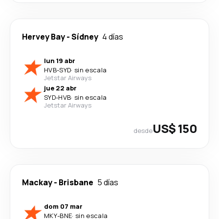
Hervey Bay
-
Sídney
4 días
lun 19 abr
HVB
-
SYD
·
sin escala
Jetstar Airways
jue 22 abr
SYD
-
HVB
·
sin escala
Jetstar Airways
US$ 150
desde
Mackay
-
Brisbane
5 días
dom 07 mar
MKY
-
BNE
·
sin escala