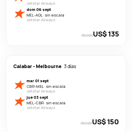
Jetstar Airways
dom 06 sept
MEL
-
ADL
·
sin escala
Jetstar Airways
US$ 135
desde
Calabar
-
Melbourne
3 días
mar 01 sept
CBR
-
MEL
·
sin escala
Jetstar Airways
jue 03 sept
MEL
-
CBR
·
sin escala
Jetstar Airways
US$ 150
desde