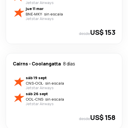
Jetstar Airways
jue 11 mar
BNE
-
MKY
·
sin escala
Jetstar Airways
US$ 153
desde
Cairns
-
Coolangatta
8 días
sáb 19 sept
CNS
-
OOL
·
sin escala
Jetstar Airways
sáb 26 sept
OOL
-
CNS
·
sin escala
Jetstar Airways
US$ 158
desde