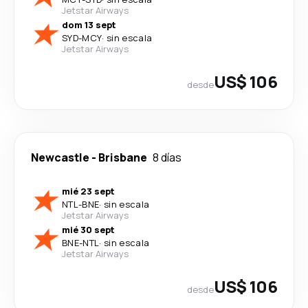
Jetstar Airways
dom 13 sept
SYD
-
MCY
·
sin escala
Jetstar Airways
US$ 106
desde
Newcastle
-
Brisbane
8 días
mié 23 sept
NTL
-
BNE
·
sin escala
Jetstar Airways
mié 30 sept
BNE
-
NTL
·
sin escala
Jetstar Airways
US$ 106
desde