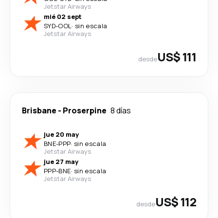
Jetstar Airways
mié 02 sept
SYD
-
OOL
·
sin escala
Jetstar Airways
US$ 111
desde
Brisbane
-
Proserpine
8 días
jue 20 may
BNE
-
PPP
·
sin escala
Jetstar Airways
jue 27 may
PPP
-
BNE
·
sin escala
Jetstar Airways
US$ 112
desde