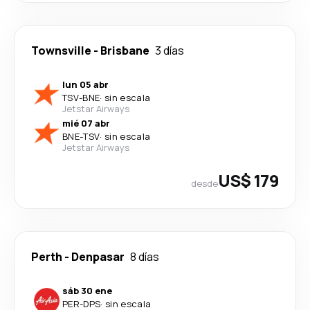
Townsville
-
Brisbane
3 días
lun 05 abr
TSV
-
BNE
·
sin escala
Jetstar Airways
mié 07 abr
BNE
-
TSV
·
sin escala
Jetstar Airways
US$ 179
desde
Perth
-
Denpasar
8 días
sáb 30 ene
PER
-
DPS
·
sin escala