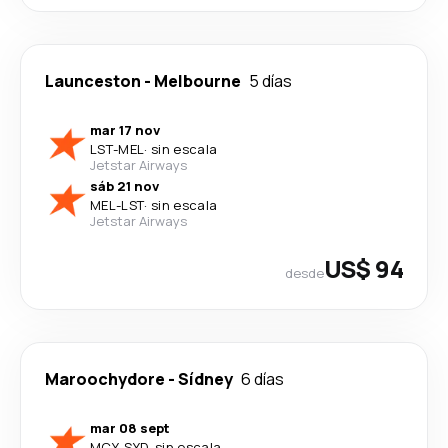
Launceston
-
Melbourne
5 días
mar 17 nov
LST
-
MEL
·
sin escala
Jetstar Airways
sáb 21 nov
MEL
-
LST
·
sin escala
Jetstar Airways
US$ 94
desde
Maroochydore
-
Sídney
6 días
mar 08 sept
MCY
-
SYD
·
sin escala