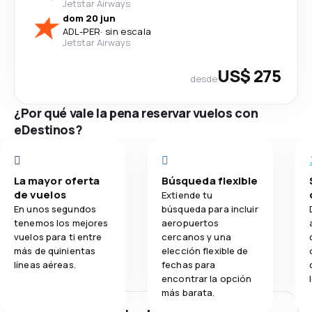
Jetstar Airways
dom 20 jun
ADL
-
PER
·
sin escala
Jetstar Airways
US$ 275
desde
¿Por qué vale la pena reservar vuelos con
eDestinos?
La mayor oferta
Búsqueda flexible
de vuelos
Extiende tu
En unos segundos
búsqueda para incluir
tenemos los mejores
aeropuertos
vuelos para ti entre
cercanos y una
más de quinientas
elección flexible de
líneas aéreas.
fechas para
encontrar la opción
más barata.