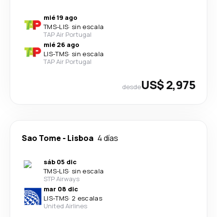
mié 19 ago
TMS
-
LIS
·
sin escala
TAP Air Portugal
mié 26 ago
LIS
-
TMS
·
sin escala
TAP Air Portugal
US$ 2,975
desde
Sao Tome
-
Lisboa
4 días
sáb 05 dic
TMS
-
LIS
·
sin escala
STP Airways
mar 08 dic
LIS
-
TMS
·
2 escalas
United Airlines