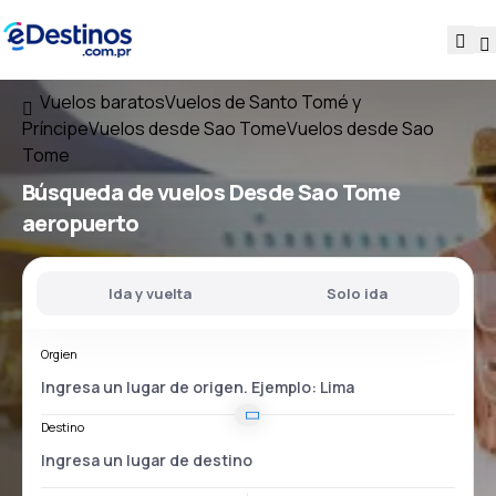
Vuelos baratos
Vuelos de Santo Tomé y
Príncipe
Vuelos desde Sao Tome
Vuelos desde Sao
Tome
Búsqueda de vuelos
Desde
Sao Tome
aeropuerto
Ida y vuelta
Solo ida
Orgien
Destino