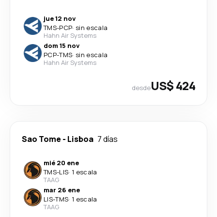
jue 12 nov
TMS
-
PCP
·
sin escala
Hahn Air Systems
dom 15 nov
PCP
-
TMS
·
sin escala
Hahn Air Systems
US$ 424
desde
Sao Tome
-
Lisboa
7 días
mié 20 ene
TMS
-
LIS
·
1 escala
TAAG
mar 26 ene
LIS
-
TMS
·
1 escala
TAAG