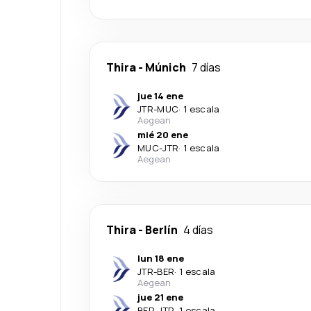
Thira
-
Múnich
7 días
jue 14 ene
JTR
-
MUC
·
1 escala
Aegean
mié 20 ene
MUC
-
JTR
·
1 escala
Aegean
Thira
-
Berlín
4 días
lun 18 ene
JTR
-
BER
·
1 escala
Aegean
jue 21 ene
BER
-
JTR
·
1 escala