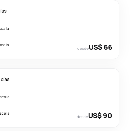
días
scala
scala
US$ 66
desde
 días
escala
escala
US$ 90
desde