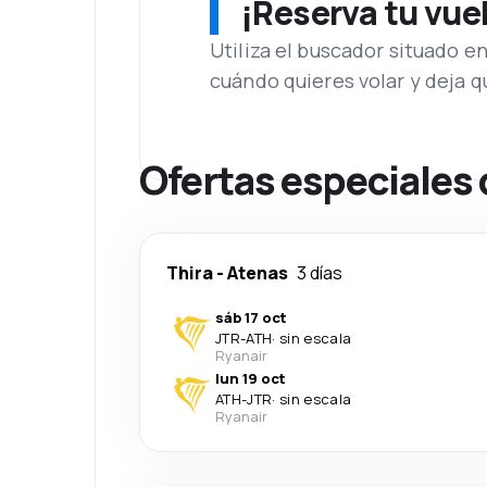
¡Reserva tu vue
Utiliza el buscador situado e
cuándo quieres volar y deja 
Ofertas especiales 
Thira
-
Atenas
3 días
sáb 17 oct
JTR
-
ATH
·
sin escala
Ryanair
lun 19 oct
ATH
-
JTR
·
sin escala
Ryanair