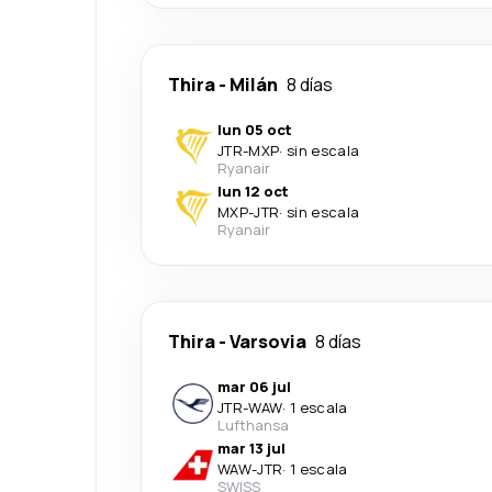
Thira
-
Milán
8 días
lun 05 oct
JTR
-
MXP
·
sin escala
Ryanair
lun 12 oct
MXP
-
JTR
·
sin escala
Ryanair
Thira
-
Varsovia
8 días
mar 06 jul
JTR
-
WAW
·
1 escala
Lufthansa
mar 13 jul
WAW
-
JTR
·
1 escala
SWISS