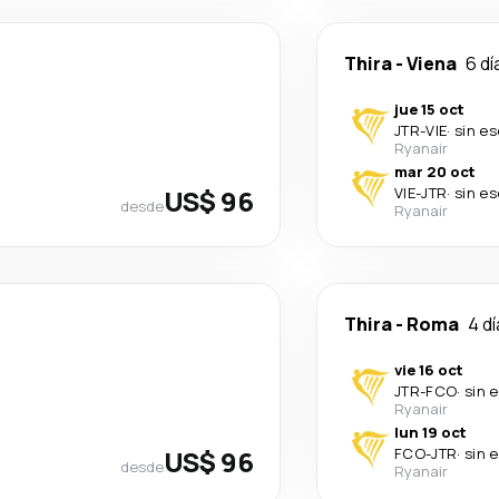
Thira
-
Viena
6 dí
jue 15 oct
JTR
-
VIE
·
sin es
Ryanair
mar 20 oct
US$ 96
VIE
-
JTR
·
sin es
desde
Ryanair
Thira
-
Roma
4 d
vie 16 oct
JTR
-
FCO
·
sin 
Ryanair
lun 19 oct
US$ 96
FCO
-
JTR
·
sin 
desde
Ryanair