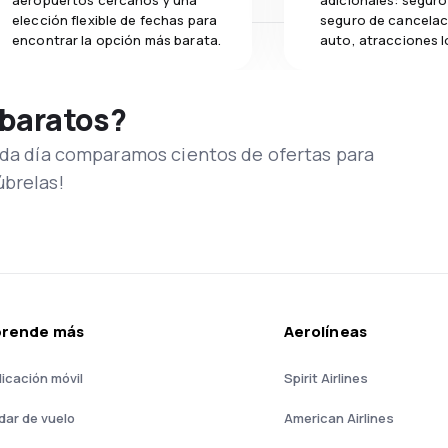
aeropuertos cercanos y una
adicionales: seguro 
elección flexible de fechas para
seguro de cancelac
encontrar la opción más barata.
auto, atracciones l
 baratos?
Cada día comparamos cientos de ofertas para
úbrelas!
prende más
Aerolíneas
licación móvil
Spirit Airlines
dar de vuelo
American Airlines