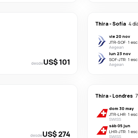
Thira
-
Sofía
4 dí
vie 20 nov
JTR
-
SOF
·
1 esc
Aegean
lun 23 nov
US$ 101
SOF
-
JTR
·
1 esc
desde
Aegean
Thira
-
Londres
7
dom 30 may
JTR
-
LHR
·
1 esc
SWISS
sáb 05 jun
US$ 274
LHR
-
JTR
·
1 esc
desde
SWISS