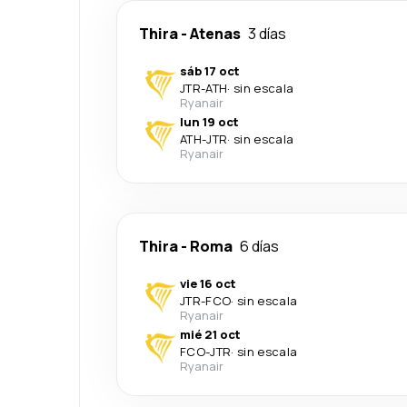
Thira
-
Atenas
3 días
sáb 17 oct
JTR
-
ATH
·
sin escala
Ryanair
lun 19 oct
ATH
-
JTR
·
sin escala
Ryanair
Thira
-
Roma
6 días
vie 16 oct
JTR
-
FCO
·
sin escala
Ryanair
mié 21 oct
FCO
-
JTR
·
sin escala
Ryanair