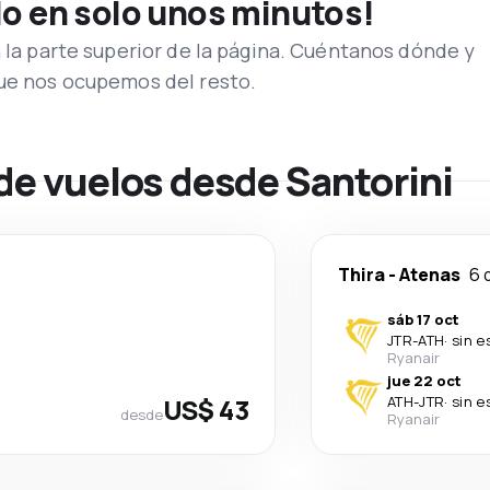
lo en solo unos minutos!
n la parte superior de la página. Cuéntanos dónde y
que nos ocupemos del resto.
de vuelos desde Santorini
Thira
-
Atenas
6 
sáb 17 oct
JTR
-
ATH
·
sin e
Ryanair
jue 22 oct
US$ 43
ATH
-
JTR
·
sin e
desde
Ryanair