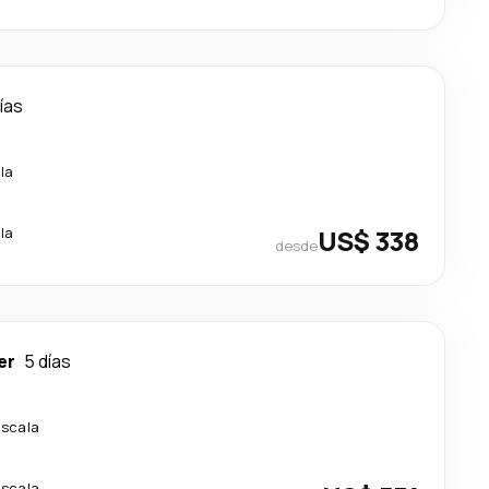
ías
la
la
US$ 338
desde
er
5 días
escala
escala