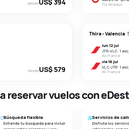
US$ 394
desde
TUI Airways
Thira
-
Valencia
lun 12 jul
JTR
-
VLC
·
1 esc
Air France
vie 16 jul
US$ 579
VLC
-
JTR
·
1 esc
desde
Air France
na reservar vuelos con eDes
Búsqueda flexible
Servicios de cal
Extiende tu búsqueda para incluir
Disfruta los servici