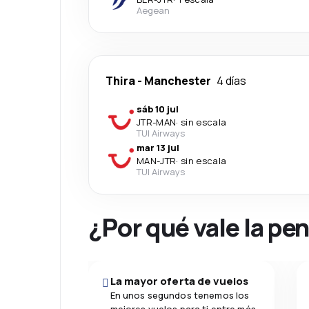
Aegean
Thira
-
Manchester
4 días
sáb 10 jul
JTR
-
MAN
·
sin escala
TUI Airways
mar 13 jul
MAN
-
JTR
·
sin escala
TUI Airways
¿Por qué vale la pe
La mayor oferta de vuelos
En unos segundos tenemos los