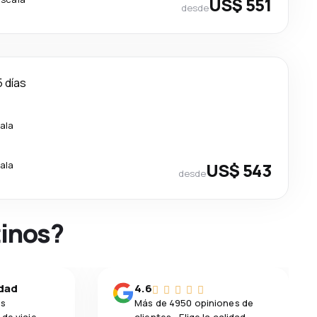
US$ 551
desde
5 días
ala
ala
US$ 543
desde
tinos?
idad
4.6
os
Más de 4950 opiniones de