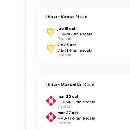
Thira
-
Viena
9 días
jue 15 oct
JTR
-
VIE
·
sin escala
Ryanair
vie 23 oct
VIE
-
JTR
·
sin escala
Ryanair
Thira
-
Marsella
8 días
mar 20 oct
JTR
-
MRS
·
sin escala
Volotea
mar 27 oct
MRS
-
JTR
·
sin escala
Volotea