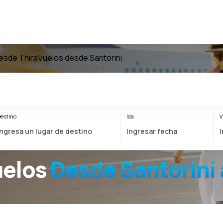
esde Thira
Vuelos desde Santorini
estino
Ida
V
uelos
Desde
Santorini