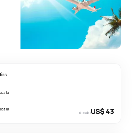
días
scala
scala
US$ 43
desde