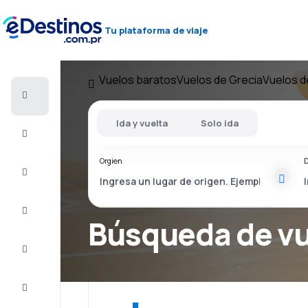
Tu plataforma de viaje
Vuelos baratos
Vuelos de Grecia
Vuelos d
Vuelos
baratos
Ida y vuelta
Solo ida
Alojamientos
Orgien
D
Ofertas
Completa
el viaje
Búsqueda de v
Inspiración
y consejos
Atención
al cliente