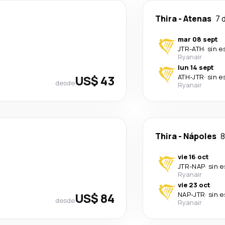
Thira
-
Atenas
7 
mar 08 sept
JTR
-
ATH
·
sin e
Ryanair
lun 14 sept
US$ 43
ATH
-
JTR
·
sin e
desde
Ryanair
Thira
-
Nápoles
8
vie 16 oct
JTR
-
NAP
·
sin 
Ryanair
vie 23 oct
US$ 84
NAP
-
JTR
·
sin 
desde
Ryanair