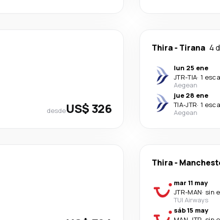
Thira
-
Tirana
4 d
lun 25 ene
JTR
-
TIA
·
1 esca
Aegean
jue 28 ene
US$ 326
TIA
-
JTR
·
1 esca
desde
Aegean
Thira
-
Manchest
mar 11 may
JTR
-
MAN
·
sin 
TUI Airways
sáb 15 may
MAN
-
JTR
·
sin 