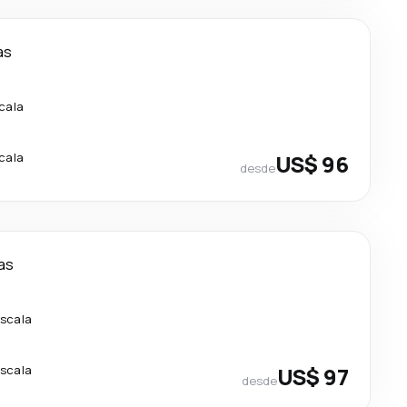
as
cala
cala
US$ 96
desde
ías
escala
escala
US$ 97
desde