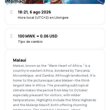
Información general
18:21, 6 ago 2026
Hora local (UTC+2) en Lilongwe
100 MWK = 0.06 USD
Tipo de cambio
Malaui
Malawi, known as the “Warm Heart of Africa,” is a
country in eastern Africa, bordered by Tanzania,
Mozambique, and Zambia. Although landlocked, it is
home to the picturesque Lake Malawi—the third-
largest lake in Africa. The prevailing subtropical
climate makes the period from May to October
especially pleasant for visitors, with milder
temperatures. Highlights include the Shire Highlands
and the Mulanje Massif, both offering stunning
landscapes. The capital is Lilongwe, where