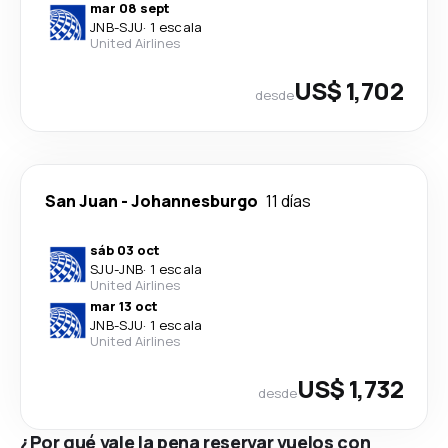
mar 08 sept
JNB
-
SJU
·
1 escala
United Airlines
US$ 1,702
desde
San Juan
-
Johannesburgo
11 días
sáb 03 oct
SJU
-
JNB
·
1 escala
United Airlines
mar 13 oct
JNB
-
SJU
·
1 escala
United Airlines
US$ 1,732
desde
¿Por qué vale la pena reservar vuelos con