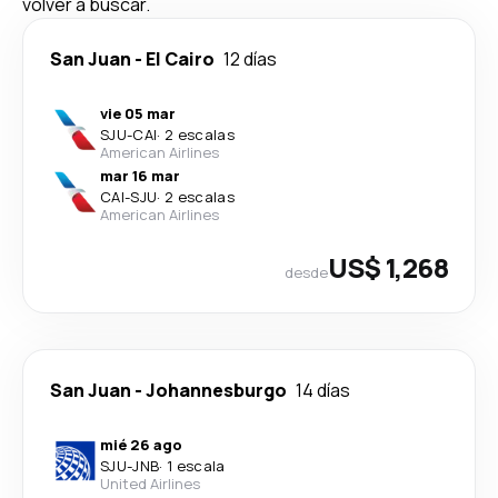
volver a buscar.
San Juan
-
El Cairo
12 días
vie 05 mar
SJU
-
CAI
·
2 escalas
American Airlines
mar 16 mar
CAI
-
SJU
·
2 escalas
American Airlines
US$ 1,268
desde
San Juan
-
Johannesburgo
14 días
mié 26 ago
SJU
-
JNB
·
1 escala
United Airlines