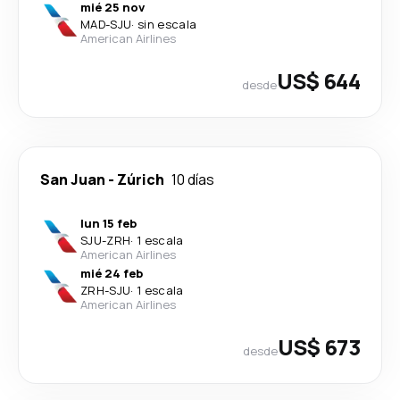
mié 25 nov
MAD
-
SJU
·
sin escala
American Airlines
US$ 644
desde
San Juan
-
Zúrich
10 días
lun 15 feb
SJU
-
ZRH
·
1 escala
American Airlines
mié 24 feb
ZRH
-
SJU
·
1 escala
American Airlines
US$ 673
desde