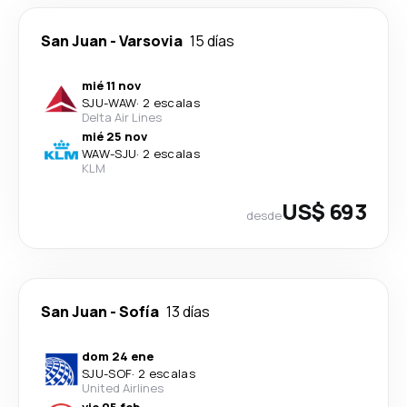
San Juan
-
Varsovia
15 días
mié 11 nov
SJU
-
WAW
·
2 escalas
Delta Air Lines
mié 25 nov
WAW
-
SJU
·
2 escalas
KLM
US$ 693
desde
San Juan
-
Sofía
13 días
dom 24 ene
SJU
-
SOF
·
2 escalas
United Airlines
vie 05 feb