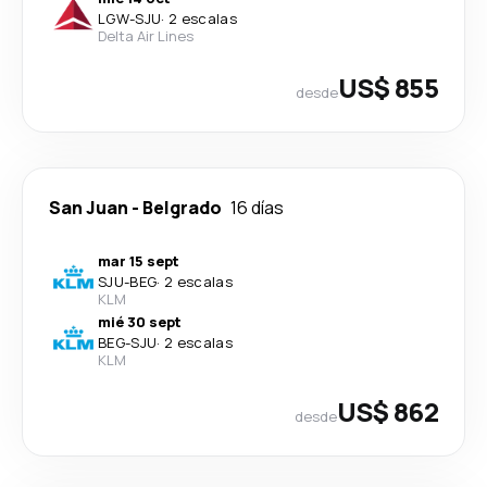
LGW
-
SJU
·
2 escalas
Delta Air Lines
US$ 855
desde
San Juan
-
Belgrado
16 días
mar 15 sept
SJU
-
BEG
·
2 escalas
KLM
mié 30 sept
BEG
-
SJU
·
2 escalas
KLM
US$ 862
desde