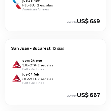
jue 26 nov
HEL
-
SJU
·
2 escalas
American Airlines
US$ 649
desde
San Juan
-
Bucarest
12 días
dom 24 ene
SJU
-
OTP
·
2 escalas
Delta Air Lines
jue 04 feb
OTP
-
SJU
·
2 escalas
Delta Air Lines
US$ 667
desde