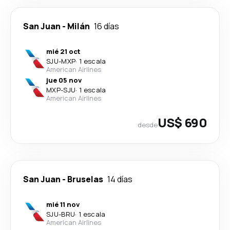
San Juan
-
Milán
16 días
mié 21 oct
SJU
-
MXP
·
1 escala
American Airlines
jue 05 nov
MXP
-
SJU
·
1 escala
American Airlines
US$ 690
desde
San Juan
-
Bruselas
14 días
mié 11 nov
SJU
-
BRU
·
1 escala
American Airlines