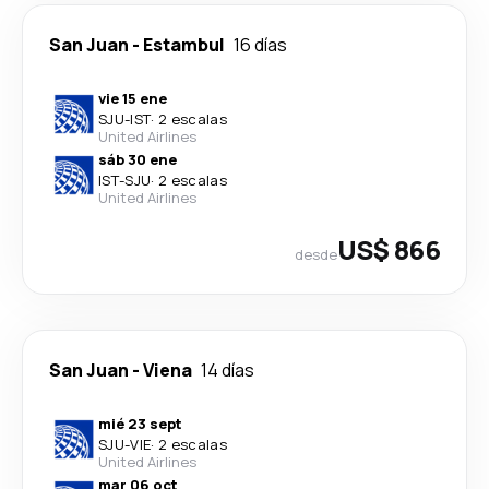
San Juan
-
Estambul
16 días
vie 15 ene
SJU
-
IST
·
2 escalas
United Airlines
sáb 30 ene
IST
-
SJU
·
2 escalas
United Airlines
US$ 866
desde
San Juan
-
Viena
14 días
mié 23 sept
SJU
-
VIE
·
2 escalas
United Airlines
mar 06 oct