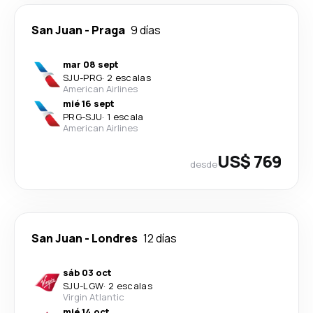
San Juan
-
Praga
9 días
mar 08 sept
SJU
-
PRG
·
2 escalas
American Airlines
mié 16 sept
PRG
-
SJU
·
1 escala
American Airlines
US$ 769
desde
San Juan
-
Londres
12 días
sáb 03 oct
SJU
-
LGW
·
2 escalas
Virgin Atlantic
mié 14 oct