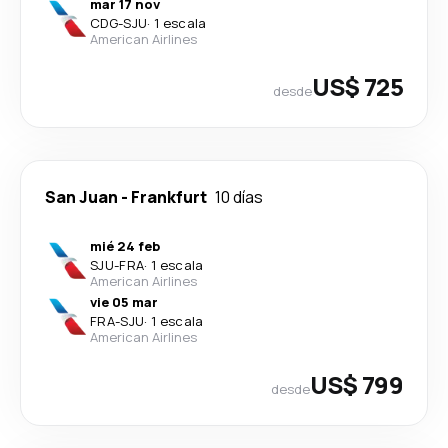
mar 17 nov
CDG
-
SJU
·
1 escala
American Airlines
US$ 725
desde
San Juan
-
Frankfurt
10 días
mié 24 feb
SJU
-
FRA
·
1 escala
American Airlines
vie 05 mar
FRA
-
SJU
·
1 escala
American Airlines
US$ 799
desde