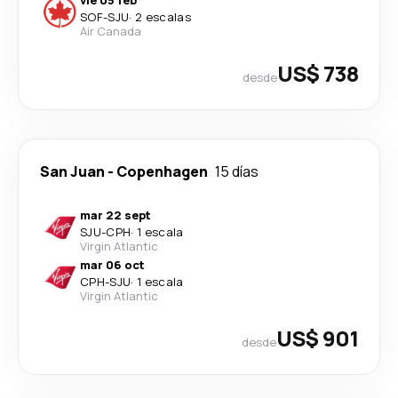
SOF
-
SJU
·
2 escalas
Air Canada
US$ 738
desde
San Juan
-
Copenhagen
15 días
mar 22 sept
SJU
-
CPH
·
1 escala
Virgin Atlantic
mar 06 oct
CPH
-
SJU
·
1 escala
Virgin Atlantic
US$ 901
desde