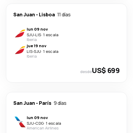
San Juan
-
Lisboa
11 días
lun 09 nov
SJU
-
LIS
·
1 escala
Iberia
jue 19 nov
LIS
-
SJU
·
1 escala
Iberia
US$ 699
desde
San Juan
-
París
9 días
lun 09 nov
SJU
-
CDG
·
1 escala
American Airlines