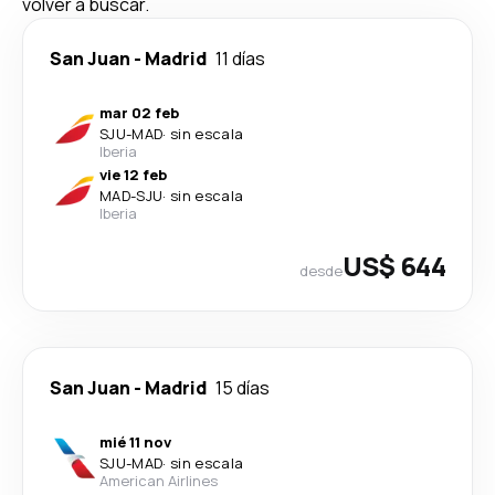
volver a buscar.
San Juan
-
Madrid
11 días
mar 02 feb
SJU
-
MAD
·
sin escala
Iberia
vie 12 feb
MAD
-
SJU
·
sin escala
Iberia
US$ 644
desde
San Juan
-
Madrid
15 días
mié 11 nov
SJU
-
MAD
·
sin escala
American Airlines