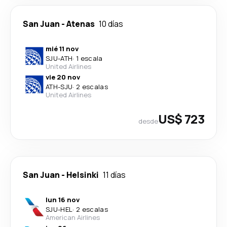
San Juan
-
Atenas
10 días
mié 11 nov
SJU
-
ATH
·
1 escala
United Airlines
vie 20 nov
ATH
-
SJU
·
2 escalas
United Airlines
US$ 723
desde
San Juan
-
Helsinki
11 días
lun 16 nov
SJU
-
HEL
·
2 escalas
American Airlines