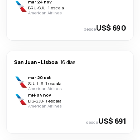
mar 24 nov
BRU
-
SJU
·
1 escala
American Airlines
US$ 690
desde
San Juan
-
Lisboa
16 días
mar 20 oct
SJU
-
LIS
·
1 escala
American Airlines
mié 04 nov
LIS
-
SJU
·
1 escala
American Airlines
US$ 691
desde