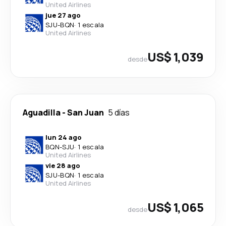
United Airlines
jue 27 ago
SJU
-
BQN
·
1 escala
United Airlines
US$ 1,039
desde
Aguadilla
-
San Juan
5 días
lun 24 ago
BQN
-
SJU
·
1 escala
United Airlines
vie 28 ago
SJU
-
BQN
·
1 escala
United Airlines
US$ 1,065
desde