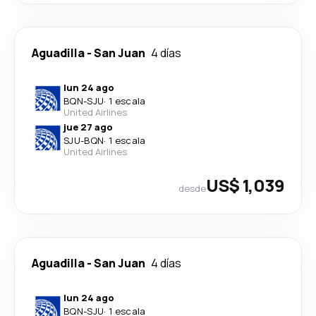
Aguadilla
-
San Juan
4 días
lun 24 ago
BQN
-
SJU
·
1 escala
United Airlines
jue 27 ago
SJU
-
BQN
·
1 escala
United Airlines
US$ 1,039
desde
Aguadilla
-
San Juan
4 días
lun 24 ago
BQN
-
SJU
·
1 escala