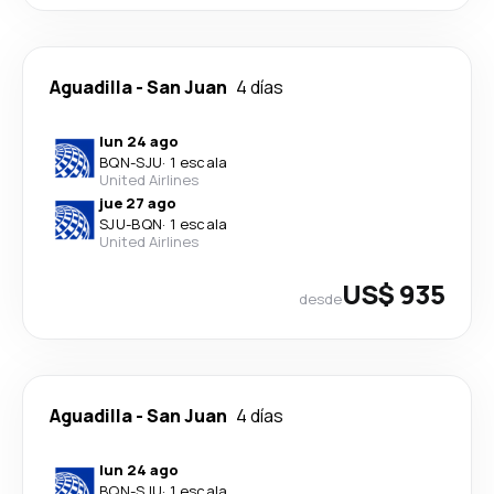
Aguadilla
-
San Juan
4 días
lun 24 ago
BQN
-
SJU
·
1 escala
United Airlines
jue 27 ago
SJU
-
BQN
·
1 escala
United Airlines
US$ 935
desde
Aguadilla
-
San Juan
4 días
lun 24 ago
BQN
-
SJU
·
1 escala