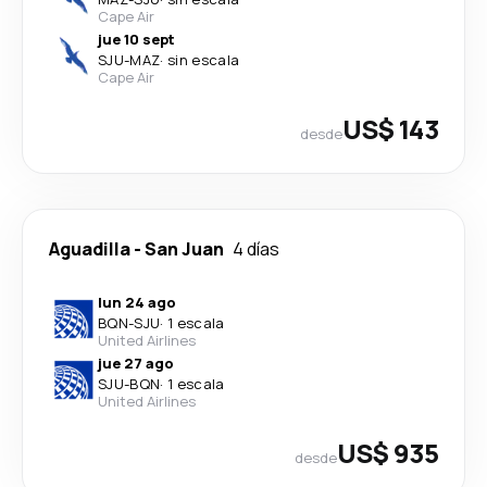
Cape Air
jue 10 sept
SJU
-
MAZ
·
sin escala
Cape Air
US$ 143
desde
Aguadilla
-
San Juan
4 días
lun 24 ago
BQN
-
SJU
·
1 escala
United Airlines
jue 27 ago
SJU
-
BQN
·
1 escala
United Airlines
US$ 935
desde