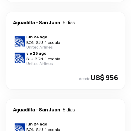
Aguadilla
-
San Juan
5 días
lun 24 ago
BQN
-
SJU
·
1 escala
United Airlines
vie 28 ago
SJU
-
BQN
·
1 escala
United Airlines
US$ 956
desde
Aguadilla
-
San Juan
5 días
lun 24 ago
BQN
-
SJU
·
1 escala