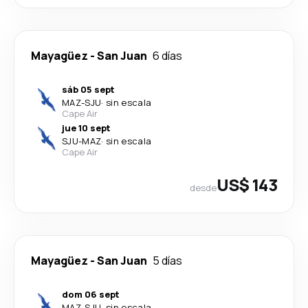
Mayagüez
-
San Juan
6 días
sáb 05 sept
MAZ
-
SJU
·
sin escala
Cape Air
jue 10 sept
SJU
-
MAZ
·
sin escala
Cape Air
US$ 143
desde
Mayagüez
-
San Juan
5 días
dom 06 sept
MAZ
-
SJU
·
sin escala