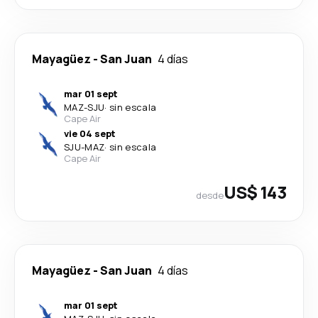
Mayagüez
-
San Juan
4 días
mar 01 sept
MAZ
-
SJU
·
sin escala
Cape Air
vie 04 sept
SJU
-
MAZ
·
sin escala
Cape Air
US$ 143
desde
Mayagüez
-
San Juan
4 días
mar 01 sept