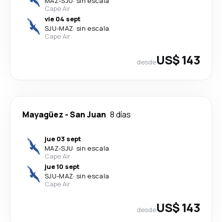
MAZ
-
SJU
·
sin escala
Cape Air
vie 04 sept
SJU
-
MAZ
·
sin escala
Cape Air
US$ 143
desde
Mayagüez
-
San Juan
8 días
jue 03 sept
MAZ
-
SJU
·
sin escala
Cape Air
jue 10 sept
SJU
-
MAZ
·
sin escala
Cape Air
US$ 143
desde