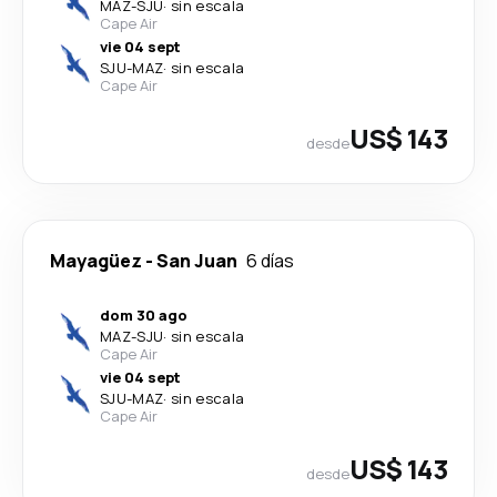
MAZ
-
SJU
·
sin escala
Cape Air
vie 04 sept
SJU
-
MAZ
·
sin escala
Cape Air
US$ 143
desde
Mayagüez
-
San Juan
6 días
dom 30 ago
MAZ
-
SJU
·
sin escala
Cape Air
vie 04 sept
SJU
-
MAZ
·
sin escala
Cape Air
US$ 143
desde