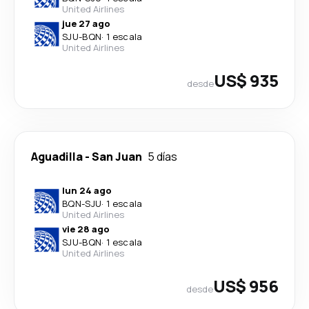
United Airlines
jue 27 ago
SJU
-
BQN
·
1 escala
United Airlines
US$ 935
desde
Aguadilla
-
San Juan
5 días
lun 24 ago
BQN
-
SJU
·
1 escala
United Airlines
vie 28 ago
SJU
-
BQN
·
1 escala
United Airlines
US$ 956
desde