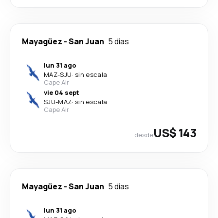
Mayagüez
-
San Juan
5 días
lun 31 ago
MAZ
-
SJU
·
sin escala
Cape Air
vie 04 sept
SJU
-
MAZ
·
sin escala
Cape Air
US$ 143
desde
Mayagüez
-
San Juan
5 días
lun 31 ago