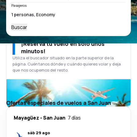
Pasajeros
Buscar
¡Reserva tu vuelo en solo unos
minutos!
Utiliza el buscador situado en la parte superior de la
página. Cuéntanos dónde y cuándo quieres volar y deja
que nos ocupemos del resto.
Ofertas especiales de vuelos a San Juan
Mayagüez
-
San Juan
7 días
sáb 29 ago