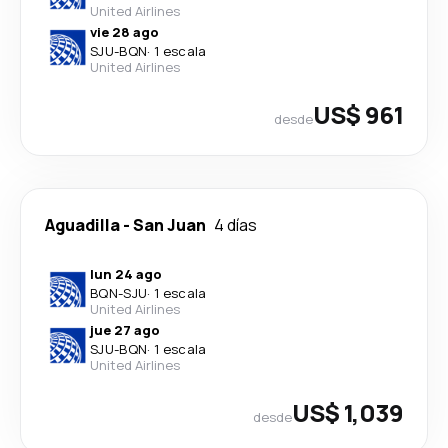
United Airlines
vie 28 ago
SJU
-
BQN
·
1 escala
United Airlines
US$ 961
desde
Aguadilla
-
San Juan
4 días
lun 24 ago
BQN
-
SJU
·
1 escala
United Airlines
jue 27 ago
SJU
-
BQN
·
1 escala
United Airlines
US$ 1,039
desde