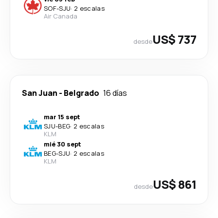
SOF
-
SJU
·
2 escalas
Air Canada
US$ 737
desde
San Juan
-
Belgrado
16 días
mar 15 sept
SJU
-
BEG
·
2 escalas
KLM
mié 30 sept
BEG
-
SJU
·
2 escalas
KLM
US$ 861
desde