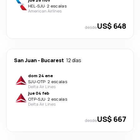
HEL
-
SJU
·
2 escalas
American Airlines
US$ 648
desde
San Juan
-
Bucarest
12 días
dom 24 ene
SJU
-
OTP
·
2 escalas
Delta Air Lines
jue 04 feb
OTP
-
SJU
·
2 escalas
Delta Air Lines
US$ 667
desde