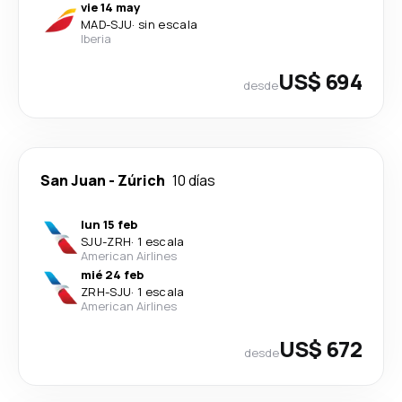
vie 14 may
MAD
-
SJU
·
sin escala
Iberia
US$ 694
desde
San Juan
-
Zúrich
10 días
lun 15 feb
SJU
-
ZRH
·
1 escala
American Airlines
mié 24 feb
ZRH
-
SJU
·
1 escala
American Airlines
US$ 672
desde