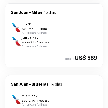
San Juan
-
Milán
16 días
mié 21 oct
SJU
-
MXP
·
1 escala
American Airlines
jue 05 nov
MXP
-
SJU
·
1 escala
American Airlines
US$ 689
desde
San Juan
-
Bruselas
14 días
mié 11 nov
SJU
-
BRU
·
1 escala
American Airlines