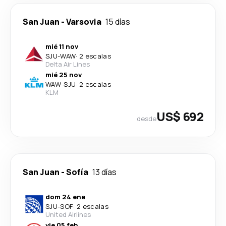
San Juan
-
Varsovia
15 días
mié 11 nov
SJU
-
WAW
·
2 escalas
Delta Air Lines
mié 25 nov
WAW
-
SJU
·
2 escalas
KLM
US$ 692
desde
San Juan
-
Sofía
13 días
dom 24 ene
SJU
-
SOF
·
2 escalas
United Airlines
vie 05 feb