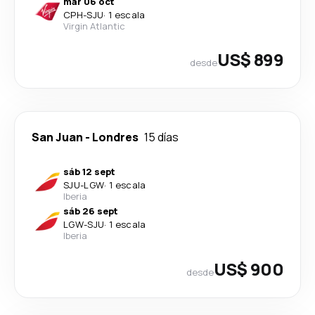
mar 06 oct
CPH
-
SJU
·
1 escala
Virgin Atlantic
US$ 899
desde
San Juan
-
Londres
15 días
sáb 12 sept
SJU
-
LGW
·
1 escala
Iberia
sáb 26 sept
LGW
-
SJU
·
1 escala
Iberia
US$ 900
desde