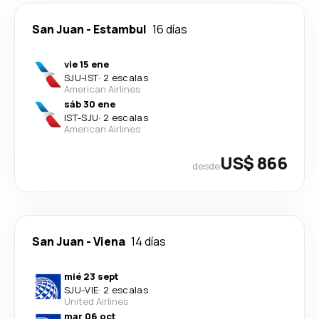
San Juan
-
Estambul
16 días
vie 15 ene
SJU
-
IST
·
2 escalas
American Airlines
sáb 30 ene
IST
-
SJU
·
2 escalas
American Airlines
US$ 866
desde
San Juan
-
Viena
14 días
mié 23 sept
SJU
-
VIE
·
2 escalas
United Airlines
mar 06 oct