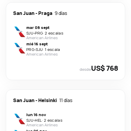
San Juan
-
Praga
9 días
mar 08 sept
SJU
-
PRG
·
2 escalas
American Airlines
mié 16 sept
PRG
-
SJU
·
1 escala
American Airlines
US$ 768
desde
San Juan
-
Helsinki
11 días
lun 16 nov
SJU
-
HEL
·
2 escalas
American Airlines
jue 26 nov