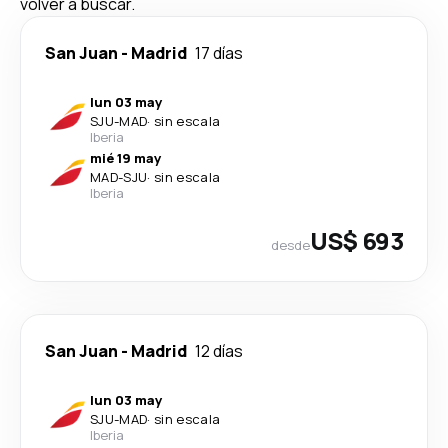
volver a buscar.
San Juan
-
Madrid
17 días
lun 03 may
SJU
-
MAD
·
sin escala
Iberia
mié 19 may
MAD
-
SJU
·
sin escala
Iberia
US$ 693
desde
San Juan
-
Madrid
12 días
lun 03 may
SJU
-
MAD
·
sin escala
Iberia