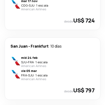
mar 17 nov
CDG
-
SJU
·
1 escala
American Airlines
US$ 724
desde
San Juan
-
Frankfurt
10 días
mié 24 feb
SJU
-
FRA
·
1 escala
American Airlines
vie 05 mar
FRA
-
SJU
·
1 escala
American Airlines
US$ 797
desde