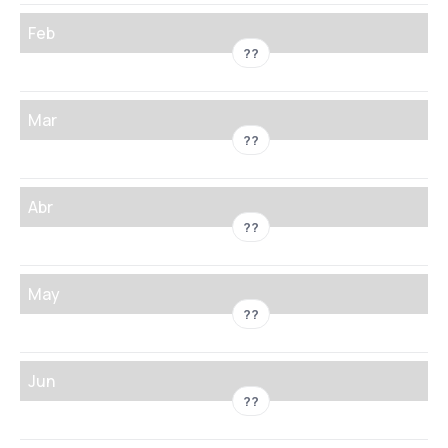
Feb
??
Mar
??
Abr
??
May
??
Jun
??