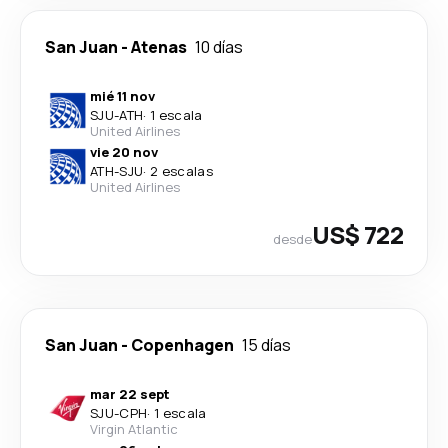
San Juan
-
Atenas
10 días
mié 11 nov
SJU
-
ATH
·
1 escala
United Airlines
vie 20 nov
ATH
-
SJU
·
2 escalas
United Airlines
US$ 722
desde
San Juan
-
Copenhagen
15 días
mar 22 sept
SJU
-
CPH
·
1 escala
Virgin Atlantic