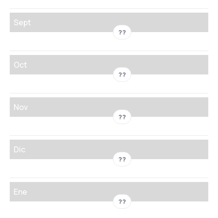
Sept
??
Oct
??
Nov
??
Dic
??
Ene
??