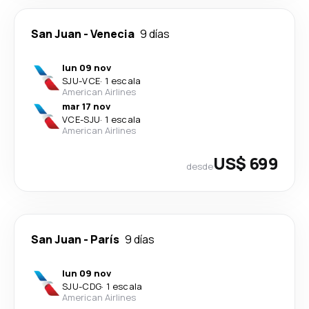
San Juan
-
Venecia
9 días
lun 09 nov
SJU
-
VCE
·
1 escala
American Airlines
mar 17 nov
VCE
-
SJU
·
1 escala
American Airlines
US$ 699
desde
San Juan
-
París
9 días
lun 09 nov
SJU
-
CDG
·
1 escala
American Airlines