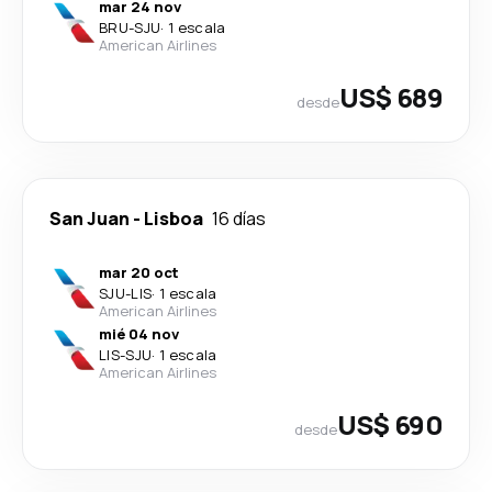
mar 24 nov
BRU
-
SJU
·
1 escala
American Airlines
US$ 689
desde
San Juan
-
Lisboa
16 días
mar 20 oct
SJU
-
LIS
·
1 escala
American Airlines
mié 04 nov
LIS
-
SJU
·
1 escala
American Airlines
US$ 690
desde