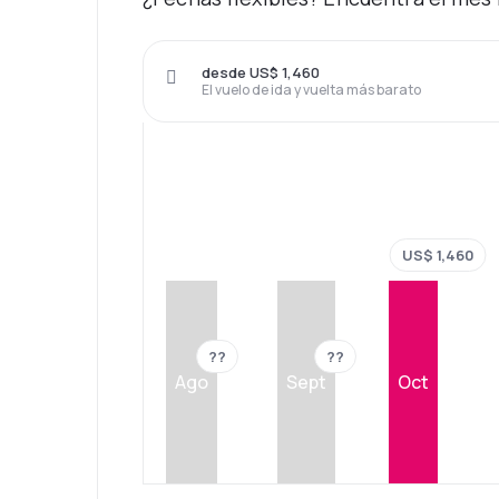
desde US$ 1,460
El vuelo de ida y vuelta más barato
US$ 1,460
??
??
Ago
Sept
Oct