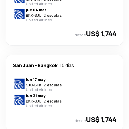
United Airlines
jue 04 mar
BKK
-
SJU
·
2 escalas
United Airlines
US$ 1,744
desde
San Juan
-
Bangkok
15 días
lun 17 may
SJU
-
BKK
·
2 escalas
United Airlines
lun 31 may
BKK
-
SJU
·
2 escalas
United Airlines
US$ 1,744
desde