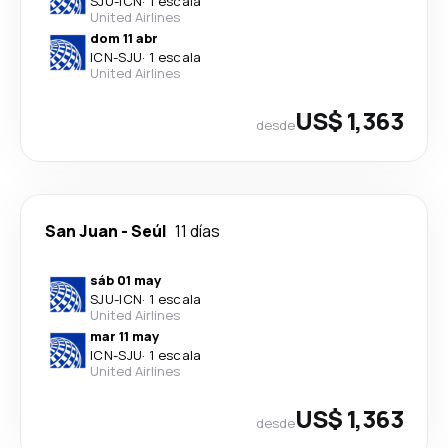
SJU
-
ICN
·
1 escala
United Airlines
dom 11 abr
ICN
-
SJU
·
1 escala
United Airlines
US$ 1,363
desde
San Juan
-
Seúl
11 días
sáb 01 may
SJU
-
ICN
·
1 escala
United Airlines
mar 11 may
ICN
-
SJU
·
1 escala
United Airlines
US$ 1,363
desde