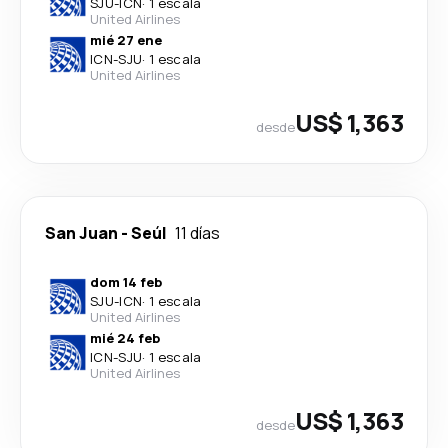
SJU
-
ICN
·
1 escala
United Airlines
mié 27 ene
ICN
-
SJU
·
1 escala
United Airlines
US$ 1,363
desde
San Juan
-
Seúl
11 días
dom 14 feb
SJU
-
ICN
·
1 escala
United Airlines
mié 24 feb
ICN
-
SJU
·
1 escala
United Airlines
US$ 1,363
desde