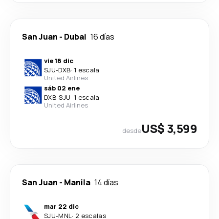
San Juan
-
Dubai
16 días
vie 18 dic
SJU
-
DXB
·
1 escala
United Airlines
sáb 02 ene
DXB
-
SJU
·
1 escala
United Airlines
US$ 3,599
desde
San Juan
-
Manila
14 días
mar 22 dic
SJU
-
MNL
·
2 escalas