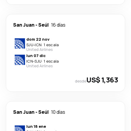
San Juan
-
Seúl
16 días
dom 22 nov
SJU
-
ICN
·
1 escala
United Airlines
lun 07 dic
ICN
-
SJU
·
1 escala
United Airlines
US$ 1,363
desde
San Juan
-
Seúl
10 días
lun 18 ene