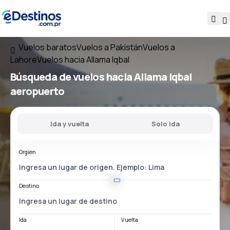
Vuelos baratos
Vuelos a Pakistán
Vuelos a
Lahore
Vuelos hacia Allama Iqbal
Búsqueda de vuelos
hacia
Allama Iqbal
aeropuerto
Ida y vuelta
Solo ida
Orgien
Destino
Ida
Vuelta