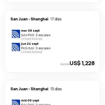
San Juan
-
Shanghai
17 días
mar 08 sept
SJU
-
PVG
·
2 escalas
United Airlines
jue 24 sept
PVG
-
SJU
·
2 escalas
United Airlines
US$ 1,228
desde
San Juan
-
Shanghai
15 días
mié 09 sept
SJU
-
PVG
·
2 escalas