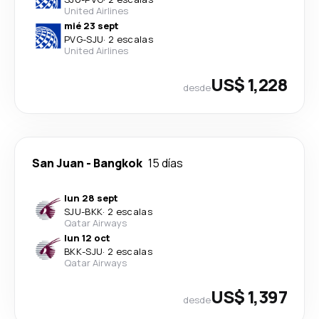
United Airlines
mié 23 sept
PVG
-
SJU
·
2 escalas
United Airlines
US$ 1,228
desde
San Juan
-
Bangkok
15 días
lun 28 sept
SJU
-
BKK
·
2 escalas
Qatar Airways
lun 12 oct
BKK
-
SJU
·
2 escalas
Qatar Airways
US$ 1,397
desde