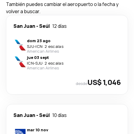
También puedes cambiar el aeropuerto o la fecha y
volver a buscar.
San Juan
-
Seúl
12 días
dom 23 ago
SJU
-
ICN
·
2 escalas
American Airlines
jue 03 sept
ICN
-
SJU
·
2 escalas
American Airlines
US$ 1,046
desde
San Juan
-
Seúl
10 días
mar 10 nov