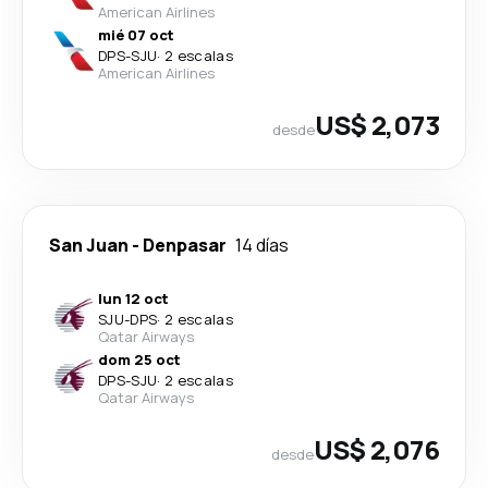
American Airlines
mié 07 oct
DPS
-
SJU
·
2 escalas
American Airlines
US$ 2,073
desde
San Juan
-
Denpasar
14 días
lun 12 oct
SJU
-
DPS
·
2 escalas
Qatar Airways
dom 25 oct
DPS
-
SJU
·
2 escalas
Qatar Airways
US$ 2,076
desde