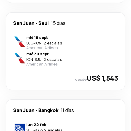
San Juan
-
Seúl
15 días
mié 16 sept
SJU
-
ICN
·
2 escalas
American Airlines
mié 30 sept
ICN
-
SJU
·
2 escalas
American Airlines
US$ 1,543
desde
San Juan
-
Bangkok
11 días
lun 22 feb
SJU
-
BKK
·
2 escalas