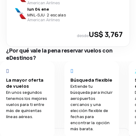
American Airlines
lun 04 ene
MNL
-
SJU
·
2 escalas
American Airlines
US$ 3,767
desde
¿Por qué vale la pena reservar vuelos con
eDestinos?
La mayor oferta
Búsqueda flexible
de vuelos
Extiende tu
En unos segundos
búsqueda para incluir
tenemos los mejores
aeropuertos
vuelos para ti entre
cercanos y una
más de quinientas
elección flexible de
líneas aéreas.
fechas para
encontrar la opción
más barata.