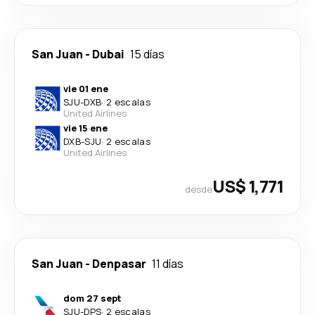
San Juan
-
Dubai
15 días
vie 01 ene
SJU
-
DXB
·
2 escalas
United Airlines
vie 15 ene
DXB
-
SJU
·
2 escalas
United Airlines
US$ 1,771
desde
San Juan
-
Denpasar
11 días
dom 27 sept
SJU
-
DPS
·
2 escalas