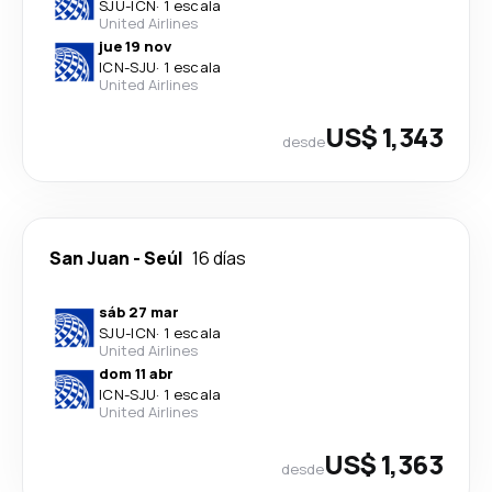
SJU
-
ICN
·
1 escala
United Airlines
jue 19 nov
ICN
-
SJU
·
1 escala
United Airlines
US$ 1,343
desde
San Juan
-
Seúl
16 días
sáb 27 mar
SJU
-
ICN
·
1 escala
United Airlines
dom 11 abr
ICN
-
SJU
·
1 escala
United Airlines
US$ 1,363
desde