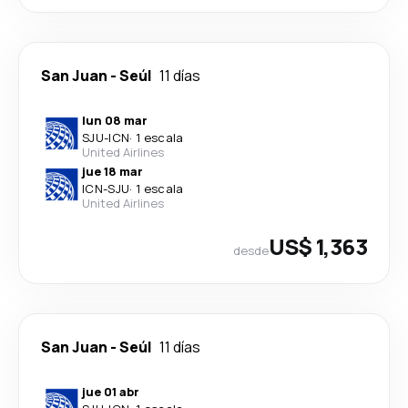
San Juan
-
Seúl
11 días
lun 08 mar
SJU
-
ICN
·
1 escala
United Airlines
jue 18 mar
ICN
-
SJU
·
1 escala
United Airlines
US$ 1,363
desde
San Juan
-
Seúl
11 días
jue 01 abr