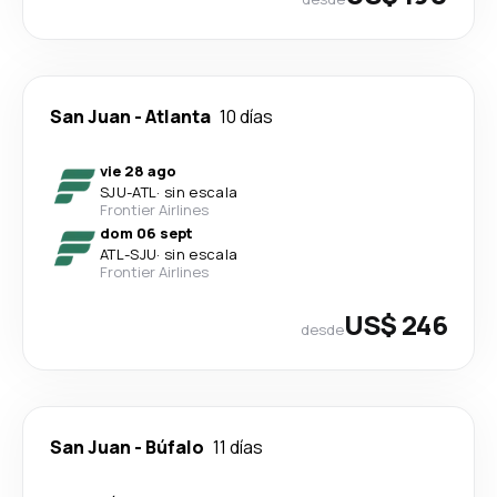
San Juan
-
Atlanta
10 días
vie 28 ago
SJU
-
ATL
·
sin escala
Frontier Airlines
dom 06 sept
ATL
-
SJU
·
sin escala
Frontier Airlines
US$ 246
desde
San Juan
-
Búfalo
11 días