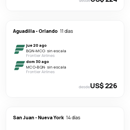
desde
Aguadilla
-
Orlando
11 días
jue 20 ago
BQN
-
MCO
·
sin escala
Frontier Airlines
dom 30 ago
MCO
-
BQN
·
sin escala
Frontier Airlines
US$ 226
desde
San Juan
-
Nueva York
14 días