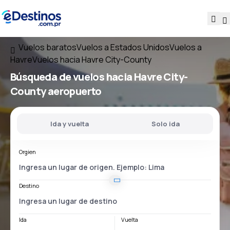
Vuelos baratos
Vuelos a Estados Unidos
Vuelos a
Havre
Vuelos hacia Havre City-County
Búsqueda de vuelos
hacia
Havre City-
County
aeropuerto
Ida y vuelta
Solo ida
Orgien
Destino
Ida
Vuelta