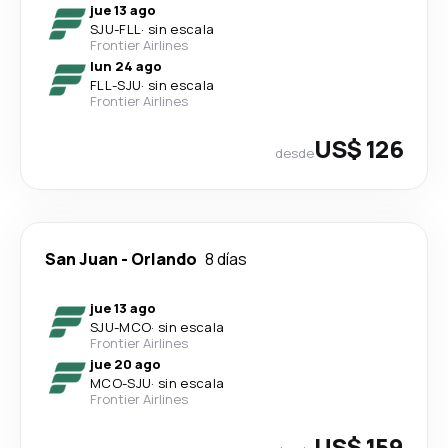
jue 13 ago
SJU
-
FLL
·
sin escala
Frontier Airlines
lun 24 ago
FLL
-
SJU
·
sin escala
Frontier Airlines
US$ 126
desde
San Juan
-
Orlando
8 días
jue 13 ago
SJU
-
MCO
·
sin escala
Frontier Airlines
jue 20 ago
MCO
-
SJU
·
sin escala
Frontier Airlines
US$ 159