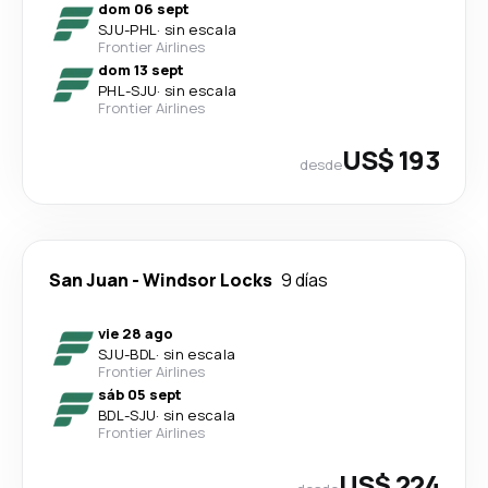
dom 06 sept
SJU
-
PHL
·
sin escala
Frontier Airlines
dom 13 sept
PHL
-
SJU
·
sin escala
Frontier Airlines
US$ 193
desde
San Juan
-
Windsor Locks
9 días
vie 28 ago
SJU
-
BDL
·
sin escala
Frontier Airlines
sáb 05 sept
BDL
-
SJU
·
sin escala
Frontier Airlines
US$ 224