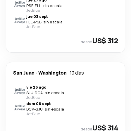
PSE
-
FLL
·
sin escala
JetBlue
jue 03 sept
FLL
-
PSE
·
sin escala
JetBlue
US$ 312
desde
San Juan
-
Washington
10 días
vie 28 ago
SJU
-
DCA
·
sin escala
JetBlue
dom 06 sept
DCA
-
SJU
·
sin escala
JetBlue
US$ 314
desde