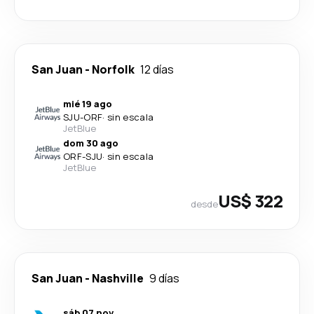
San Juan
-
Norfolk
12 días
mié 19 ago
SJU
-
ORF
·
sin escala
JetBlue
dom 30 ago
ORF
-
SJU
·
sin escala
JetBlue
US$ 322
desde
San Juan
-
Nashville
9 días
sáb 07 nov