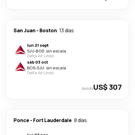
San Juan
-
Boston
13 días
lun 21 sept
SJU
-
BOS
·
sin escala
Delta Air Lines
sáb 03 oct
BOS
-
SJU
·
sin escala
Delta Air Lines
US$ 307
desde
Ponce
-
Fort Lauderdale
8 días
jue 27 ago