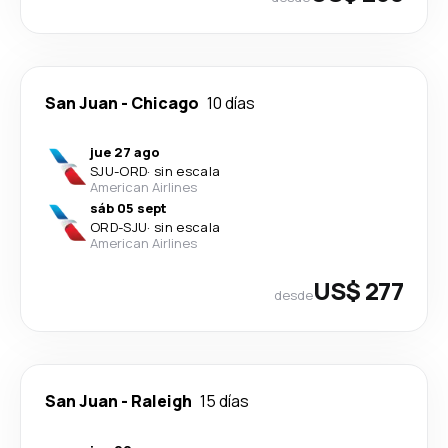
San Juan
-
Chicago
10 días
jue 27 ago
SJU
-
ORD
·
sin escala
American Airlines
sáb 05 sept
ORD
-
SJU
·
sin escala
American Airlines
US$ 277
desde
San Juan
-
Raleigh
15 días