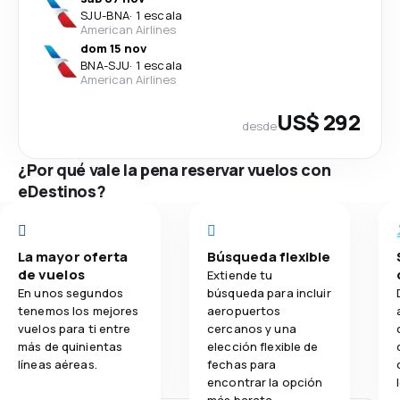
SJU
-
BNA
·
1 escala
American Airlines
dom 15 nov
BNA
-
SJU
·
1 escala
American Airlines
US$ 292
desde
¿Por qué vale la pena reservar vuelos con
eDestinos?
La mayor oferta
Búsqueda flexible
de vuelos
Extiende tu
En unos segundos
búsqueda para incluir
tenemos los mejores
aeropuertos
vuelos para ti entre
cercanos y una
más de quinientas
elección flexible de
líneas aéreas.
fechas para
encontrar la opción
más barata.