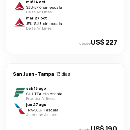
mié 14 oct
SJU
-
JFK
·
sin escala
Delta Air Lines
mar 27 oct
JFK
-
SJU
·
sin escala
Delta Air Lines
US$ 227
desde
San Juan
-
Tampa
13 días
sáb 15 ago
SJU
-
TPA
·
sin escala
Frontier Airlines
jue 27 ago
TPA
-
SJU
·
1 escala
American Airlines
US$ 190
desde