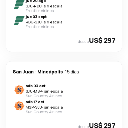
jue 20 ago
SJU
-
RDU
·
sin escala
Frontier Airlines
jue 03 sept
RDU
-
SJU
·
sin escala
Frontier Airlines
US$ 297
desde
San Juan
-
Mineápolis
15 días
sáb 03 oct
SJU
-
MSP
·
sin escala
Sun Country Airlines
sáb 17 oct
MSP
-
SJU
·
sin escala
Sun Country Airlines
US$ 297
desde