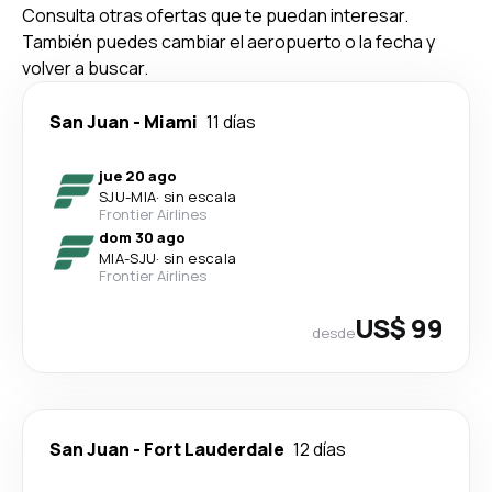
Consulta otras ofertas que te puedan interesar.
También puedes cambiar el aeropuerto o la fecha y
volver a buscar.
San Juan
-
Miami
11 días
jue 20 ago
SJU
-
MIA
·
sin escala
Frontier Airlines
dom 30 ago
MIA
-
SJU
·
sin escala
Frontier Airlines
US$ 99
desde
San Juan
-
Fort Lauderdale
12 días