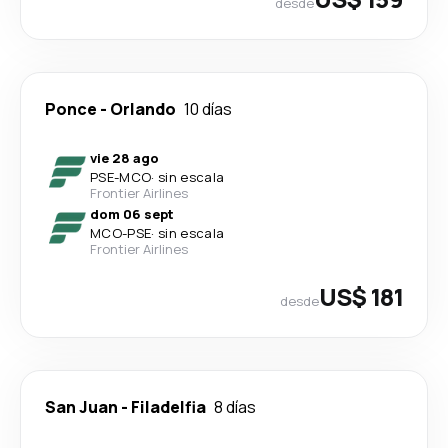
desde
Ponce
-
Orlando
10 días
vie 28 ago
PSE
-
MCO
·
sin escala
Frontier Airlines
dom 06 sept
MCO
-
PSE
·
sin escala
Frontier Airlines
US$ 181
desde
San Juan
-
Filadelfia
8 días