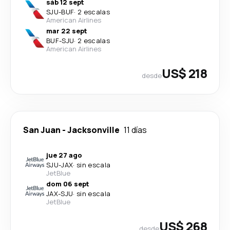
sáb 12 sept
SJU
-
BUF
·
2 escalas
American Airlines
mar 22 sept
BUF
-
SJU
·
2 escalas
American Airlines
US$ 218
desde
San Juan
-
Jacksonville
11 días
jue 27 ago
SJU
-
JAX
·
sin escala
JetBlue
dom 06 sept
JAX
-
SJU
·
sin escala
JetBlue
US$ 268
desde