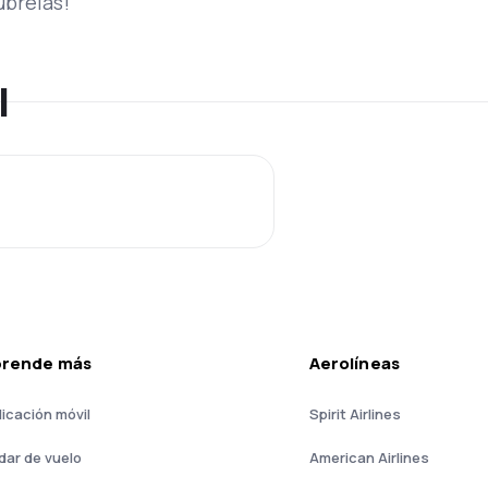
úbrelas!
l
prende más
Aerolíneas
licación móvil
Spirit Airlines
dar de vuelo
American Airlines