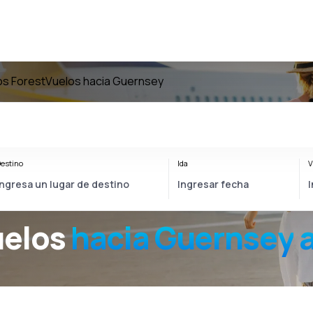
os Forest
Vuelos hacia Guernsey
estino
Ida
V
uelos
hacia
Guernsey