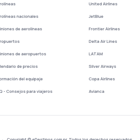
rolíneas
United Airlines
rolíneas nacionales
JetBlue
iniones de aerolíneas
Frontier Airlines
ropuertos
Delta Air Lines
iniones de aeropuertos
LATAM
lendario de precios
Silver Airways
formación del equipaje
Copa Airlines
Q - Consejos para viajeros
Avianca
Copyright © eDestinos.com.pr. Todos los derechos reservados