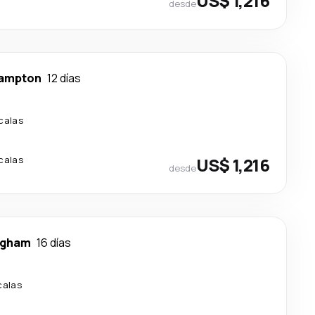
US$ 1,216
desde
ampton
12 días
calas
calas
US$ 1,216
desde
ngham
16 días
calas