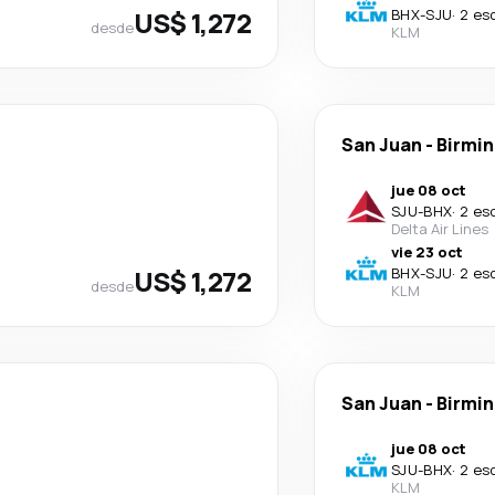
US$ 1,272
BHX
-
SJU
·
2 es
desde
KLM
San Juan
-
Birmi
jue 08 oct
SJU
-
BHX
·
2 es
Delta Air Lines
vie 23 oct
US$ 1,272
BHX
-
SJU
·
2 es
desde
KLM
San Juan
-
Birmi
jue 08 oct
SJU
-
BHX
·
2 es
KLM