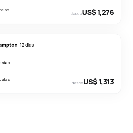
calas
US$ 1,276
desde
ampton
12 días
calas
calas
US$ 1,313
desde