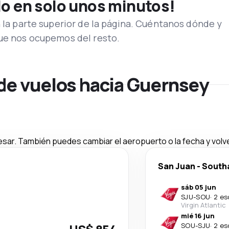
lo en solo unos minutos!
n la parte superior de la página. Cuéntanos dónde y
que nos ocupemos del resto.
 de vuelos hacia Guernsey
esar. También puedes cambiar el aeropuerto o la fecha y volve
San Juan
-
South
sáb 05 jun
SJU
-
SOU
·
2 es
Virgin Atlantic
mié 16 jun
SOU
-
SJU
·
2 es