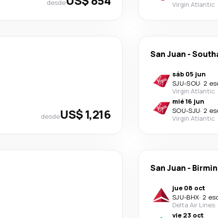
US$ 854
desde
Virgin Atlantic
San Juan
-
South
sáb 05 jun
SJU
-
SOU
·
2 es
Virgin Atlantic
mié 16 jun
US$ 1,216
SOU
-
SJU
·
2 es
desde
Virgin Atlantic
San Juan
-
Birmi
jue 08 oct
SJU
-
BHX
·
2 es
Delta Air Lines
vie 23 oct