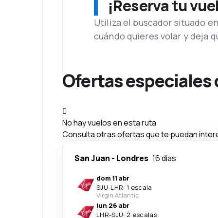
¡Reserva tu vue
Utiliza el buscador situado e
cuándo quieres volar y deja 
Ofertas especiales
No hay vuelos en esta ruta
Consulta otras ofertas que te puedan inter
San Juan
-
Londres
16 días
dom 11 abr
SJU
-
LHR
·
1 escala
Virgin Atlantic
lun 26 abr
LHR
-
SJU
·
2 escalas