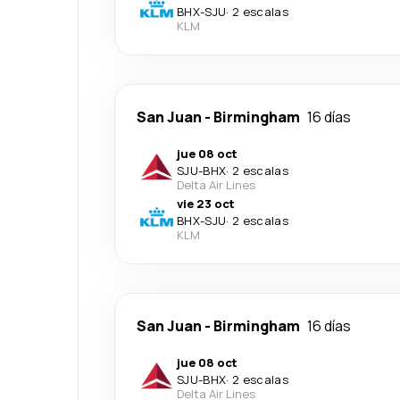
BHX
-
SJU
·
2 escalas
KLM
San Juan
-
Birmingham
16 días
jue 08 oct
SJU
-
BHX
·
2 escalas
Delta Air Lines
vie 23 oct
BHX
-
SJU
·
2 escalas
KLM
San Juan
-
Birmingham
16 días
jue 08 oct
SJU
-
BHX
·
2 escalas
Delta Air Lines