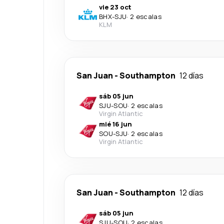
vie 23 oct
BHX
-
SJU
·
2 escalas
KLM
San Juan
-
Southampton
12 días
sáb 05 jun
SJU
-
SOU
·
2 escalas
Virgin Atlantic
mié 16 jun
SOU
-
SJU
·
2 escalas
Virgin Atlantic
San Juan
-
Southampton
12 días
sáb 05 jun
SJU
-
SOU
·
2 escalas