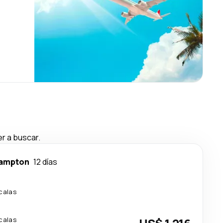
r a buscar.
ampton
12 días
calas
calas