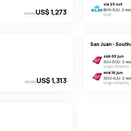
vie 23 oct
US$ 1,273
BHX
-
SJU
·
2 es
desde
KLM
San Juan
-
South
sáb 05 jun
SJU
-
SOU
·
2 es
Virgin Atlantic
mié 16 jun
US$ 1,313
SOU
-
SJU
·
2 es
desde
Virgin Atlantic