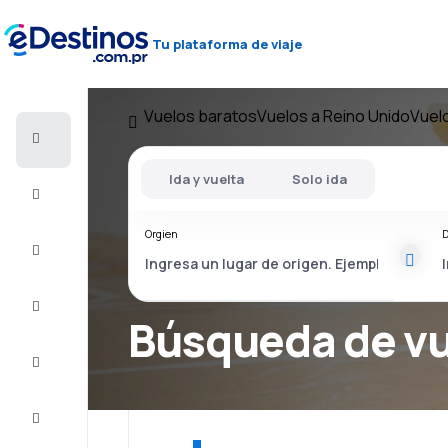
Tu plataforma de viaje
Vuelos baratos
Vuelos a Reino Unido
Vuel
Vuelos
baratos
Ida y vuelta
Solo ida
Alojamientos
Orgien
D
Ofertas
Completa
el viaje
Búsqueda de v
Inspiración
y consejos
Atención
al cliente