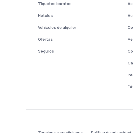
Tiquetes baratos
Ae
Hoteles
Ae
Vehículos de alquiler
Op
Ofertas
Ae
Seguros
Op
Ca
In
FA
Términos y condiciones
Política de privacidad