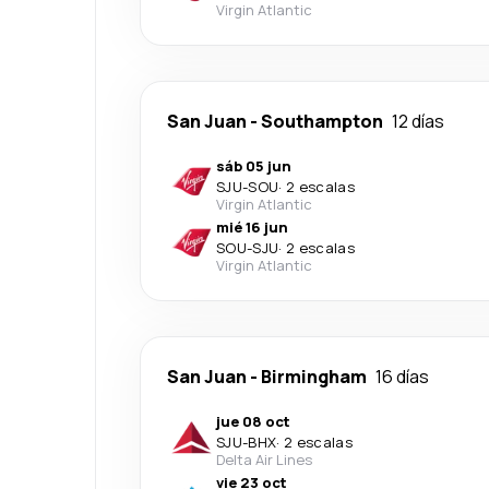
Virgin Atlantic
San Juan
-
Southampton
12 días
sáb 05 jun
SJU
-
SOU
·
2 escalas
Virgin Atlantic
mié 16 jun
SOU
-
SJU
·
2 escalas
Virgin Atlantic
San Juan
-
Birmingham
16 días
jue 08 oct
SJU
-
BHX
·
2 escalas
Delta Air Lines
vie 23 oct