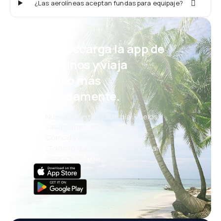
¿Las aerolíneas aceptan fundas para equipaje?
¡Eh! Descarga la app de
eDestinos y viaja
incluso más
cómodamente.
Nuevas ofertas cada día: vuelos,
vacaciones, escapadas
Cómoda gestión de reservas
¡Todo lo que importa, siempre al
alcance de tu mano!