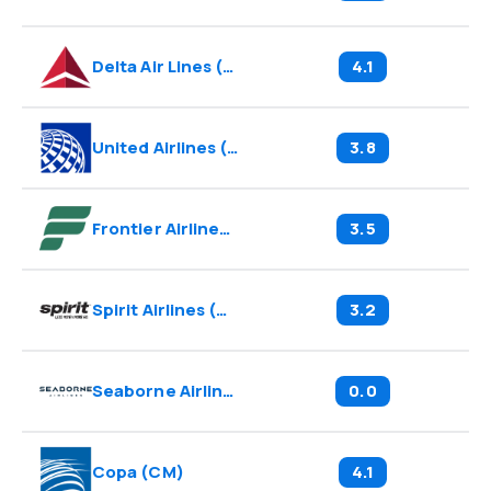
Delta Air Lines
(
DL
)
4.1
United Airlines
(
UA
)
3.8
Frontier Airlines
(
F9
)
3.5
Spirit Airlines
(
NK
)
3.2
Seaborne Airlines
(
BB
)
0.0
Copa
(
CM
)
4.1