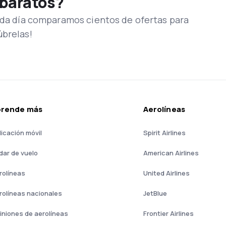
 baratos?
Cada día comparamos cientos de ofertas para
úbrelas!
prende más
Aerolíneas
licación móvil
Spirit Airlines
dar de vuelo
American Airlines
rolíneas
United Airlines
rolíneas nacionales
JetBlue
iniones de aerolíneas
Frontier Airlines