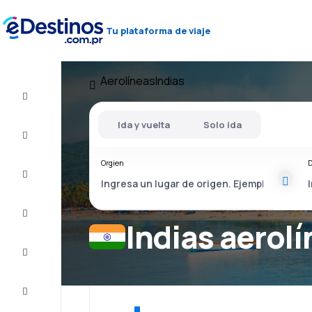
Tu plataforma de viaje
Aerolíneas
Indias
Vuelos
baratos
Ida y vuelta
Solo ida
Alojamientos
Orgien
D
Ofertas
Completa
el viaje
Indias aerol
Inspiración
y consejos
Atención
al cliente