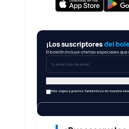
¡Los suscriptores
del bol
El boletín incluye ofertas especiales que
Tu dirección de email
Más viajes a precios fantásticos en nuestra new