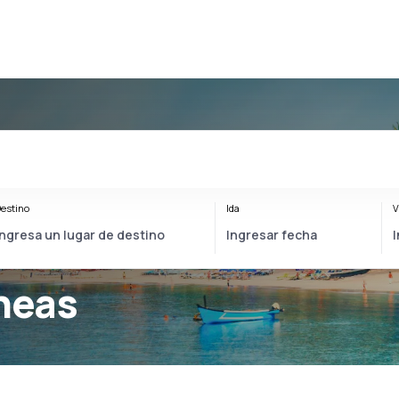
estino
Ida
V
íneas