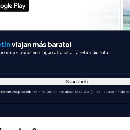
etín
viajan más barato!
 no encontrarás en ningún otro sitio. ¡Únete y disfruta!
Suscríbete
sletter.
Acepto recibir información comercial de eSky.pl S.A. (en forma de boletín de not