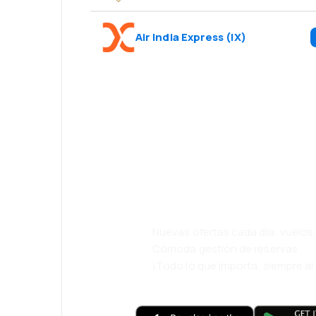
Air India Express
(
IX
)
¡Eh! Descarga l
eDestinos y via
cómodamente.
Nuevas ofertas cada día: vuelo
Cómoda gestión de reservas
¡Todo lo que importa, siempre a