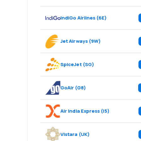
IndiGo Airlines
(
6E
)
Jet Airways
(
9W
)
SpiceJet
(
SG
)
GoAir
(
G8
)
Air India Express
(
I5
)
Vistara
(
UK
)