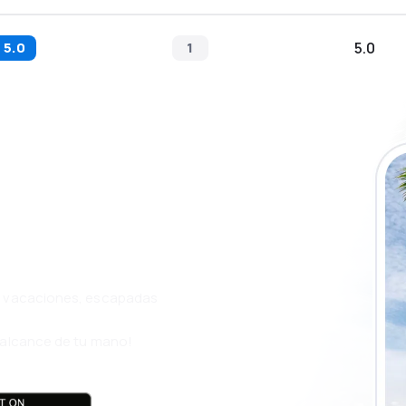
5.0
1
5.0
a app de
ja incluso más
s, vacaciones, escapadas
l alcance de tu mano!