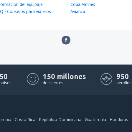
formación del equipaje
Copa Airlines
Q - Consejos para viajeros
Avianca
50
150 millones
950
países
de clientes
aerolín
ombia
Costa Rica
República Dominicana
Guatemala
Honduras