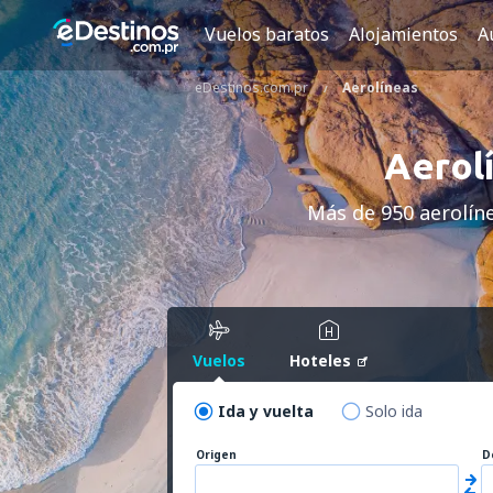
Vuelos baratos
Alojamientos
A
eDestinos.com.pr
Aerolíneas
Aerolí
Más de 950 aerolín
Vuelos
Hoteles
Ida y vuelta
Solo ida
Origen
D