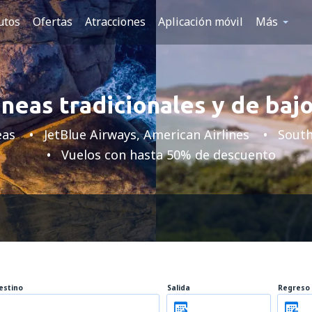
utos
Ofertas
Atracciones
Aplicación móvil
Más
neas tradicionales y de baj
eas
JetBlue Airways, American Airlines
South
Vuelos con hasta 50% de descuento
estino
Salida
Regreso