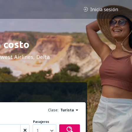
Inicia sesión
o costo
west Airlines, Delta
Clase:
Turista
Pasajeros
1