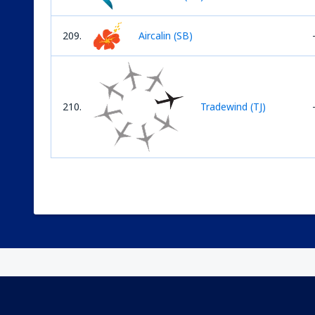
209.
Aircalin (SB)
210.
Tradewind (TJ)