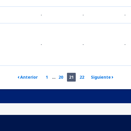
-
-
-
-
-
-
-
-
Anterior
1
...
20
21
22
Siguiente