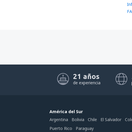
In
FA
21 años
de experiencia
América del Sur
Argentina
Bolivia
Chile
El Salvador
Col
Puerto Rico
Paraguay