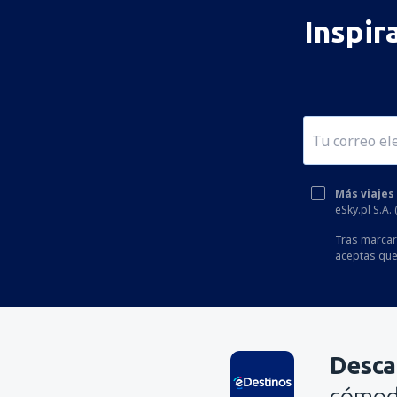
Inspir
Más viajes
eSky.pl S.A.
Tras marcar 
aceptas que
Desca
cómoda